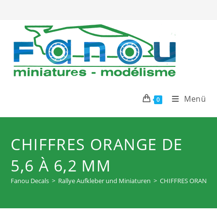
Zum
Inhalt
springen
Menü
0
CHIFFRES ORANGE DE
5,6 À 6,2 MM
Fanou Decals
>
Rallye Aufkleber und Miniaturen
>
CHIFFRES ORANGE d