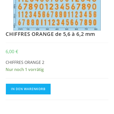
CHIFFRES ORANGE de 5,6 à 6,2 mm
6,00
€
CHIFFRES ORANGE 2
Nur noch 1 vorrätig
CHIFFRES
IN DEN WARENKORB
ORANGE
de
5,6
à