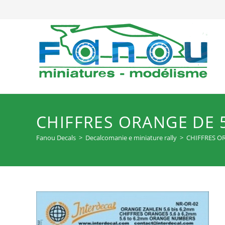
Salta
al
contenuto
CHIFFRES ORANGE DE 5
Fanou Decals
>
Decalcomanie e miniature rally
>
CHIFFRES OR