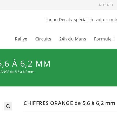
NEGOZIO
Fanou Decals, spécialiste voiture mi
Rallye
Circuits
24h du Mans
Formule 1
,6 À 6,2 MM
ANGE de 5,6 à 6,2 mm
CHIFFRES ORANGE de 5,6 à 6,2 mm
🔍