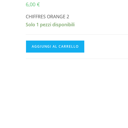
6,00
€
CHIFFRES ORANGE 2
Solo 1 pezzi disponibili
CHIFFRES
AGGIUNGI AL CARRELLO
ORANGE
de
5,6
à
6,2
mm
quantità