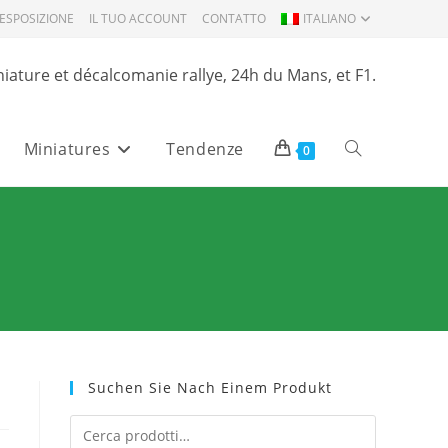
ESPOSIZIONE
IL TUO ACCOUNT
CONTATTO
ITALIANO
niature et décalcomanie rallye, 24h du Mans, et F1.
Miniatures
Tendenze
Attiva/disattiva
0
la
ricerca
sul
Suchen Sie Nach Einem Produkt
sito