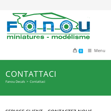
Salta
al
contenuto
Menu
0
CONTATTACI
Fanou Decals
>
Contattaci