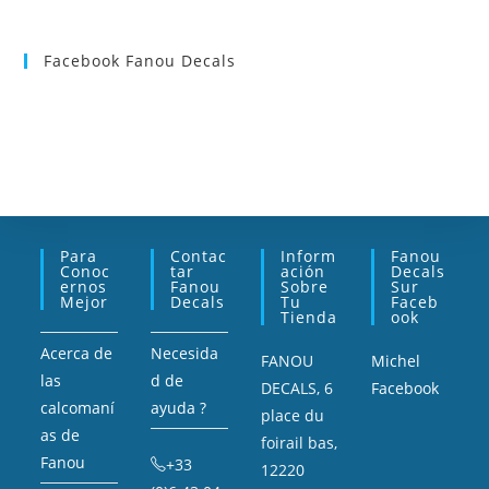
Facebook Fanou Decals
Para
Contac
Inform
Fanou
Conoc
Tar
Ación
Decals
Ernos
Fanou
Sobre
Sur
Mejor
Decals
Tu
Faceb
Tienda
Ook
Acerca de
Necesida
FANOU
Michel
las
d de
DECALS, 6
Facebook
calcomaní
ayuda ?
place du
as de
foirail bas,
Fanou
+33
12220