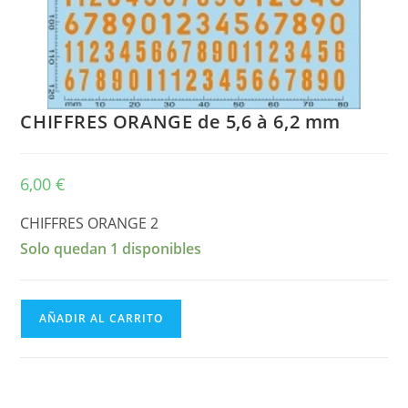
CHIFFRES ORANGE de 5,6 à 6,2 mm
6,00
€
CHIFFRES ORANGE 2
Solo quedan 1 disponibles
CHIFFRES
AÑADIR AL CARRITO
ORANGE
de
5,6
à