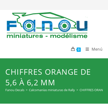
Ir
al
contenido
Menú
0
CHIFFRES ORANGE DE
5,6 À 6,2 MM
Fanou Decals
>
Calcomanías miniaturas de Rally
>
CHIFFRES ORANGE d