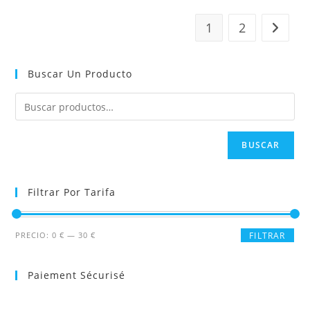
1
2
Buscar Un Producto
BUSCAR
Filtrar Por Tarifa
Precio
Precio
PRECIO:
0 €
—
30 €
FILTRAR
mínimo
máximo
Paiement Sécurisé