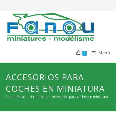
Ir
al
contenido
Menú
0
ACCESORIOS PARA
COCHES EN MINIATURA
Fanou Decals
>
Productos
>
Accesorios para coches en miniatura