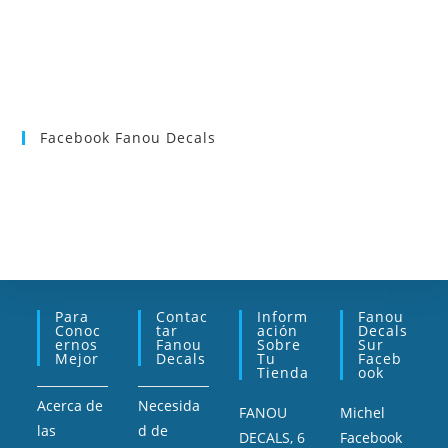
Facebook Fanou Decals
Para
Contac
Inform
Fanou
Conoc
Tar
Ación
Decals
Ernos
Fanou
Sobre
Sur
Mejor
Decals
Tu
Faceb
Tienda
Ook
Acerca de
Necesida
FANOU
Michel
las
d de
DECALS, 6
Facebook