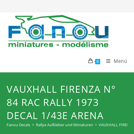
Zum
Inhalt
springen
Menü
0
VAUXHALL FIRENZA N°
84 RAC RALLY 1973
DECAL 1/43E ARENA
Fanou Decals
>
Rallye Aufkleber und Miniaturen
>
VAUXHALL FIRENZA 