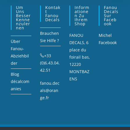
Um
Kontak
Inform
Fanou
Uns
T
Atione
Decals
Besser
Fanou
N Zu
Sur
Kenne
Decals
Ihrem
Faceb
Nzuler
Shop
Ook
Nen
Brauchen
FANOU
Michel
Sie Hilfe ?
Über
DECALS, 6
Facebook
Fanou-
place du
+33
Abziehbil
foirail bas,
(0)6.43.04.
der
12220
42.51
MONTBAZ
Blog
ENS
décalcom
fanou.dec
anies
als@oran
ge.fr