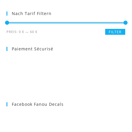
Nach Tarif Filtern
Min.
Max.
PREIS:
0 €
—
60 €
FILTER
Preis
Preis
Paiement Sécurisé
Facebook Fanou Decals