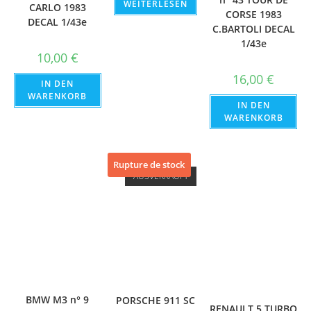
WEITERLESEN
CARLO 1983
CORSE 1983
DECAL 1/43e
C.BARTOLI DECAL
1/43e
10,00
€
16,00
€
IN DEN
WARENKORB
IN DEN
WARENKORB
Rupture de stock
AUSVERKAUFT
BMW M3 n° 9
PORSCHE 911 SC
RENAULT 5 TURBO