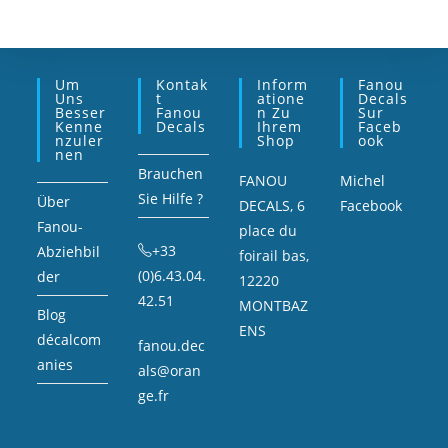
Um
Kontak
Inform
Fanou
Uns
T
Atione
Decals
Besser
Fanou
N Zu
Sur
Kenne
Decals
Ihrem
Faceb
Nzuler
Shop
Ook
Nen
Brauchen
FANOU
Michel
Sie Hilfe ?
Über
DECALS, 6
Facebook
Fanou-
place du
+33
Abziehbil
foirail bas,
(0)6.43.04.
der
12220
42.51
MONTBAZ
Blog
ENS
décalcom
fanou.dec
anies
als@oran
ge.fr