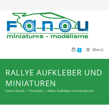
Zum
Inhalt
springen
Menü
0
RALLYE AUFKLEBER UND
MINIATUREN
Fanou Decals
>
Produkte
>
Rallye Aufkleber und Miniaturen