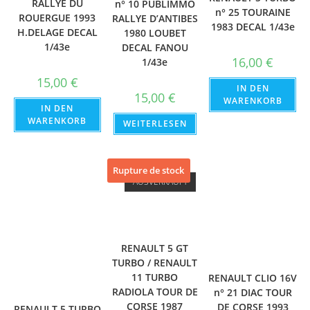
RALLYE DU
n° 10 PUBLIMMO
n° 25 TOURAINE
ROUERGUE 1993
RALLYE D’ANTIBES
1983 DECAL 1/43e
H.DELAGE DECAL
1980 LOUBET
1/43e
DECAL FANOU
16,00
€
1/43e
15,00
€
IN DEN
15,00
€
WARENKORB
IN DEN
WARENKORB
WEITERLESEN
Rupture de stock
AUSVERKAUFT
RENAULT 5 GT
TURBO / RENAULT
11 TURBO
RENAULT CLIO 16V
RADIOLA TOUR DE
n° 21 DIAC TOUR
CORSE 1987
DE CORSE 1993
RENAULT 5 TURBO