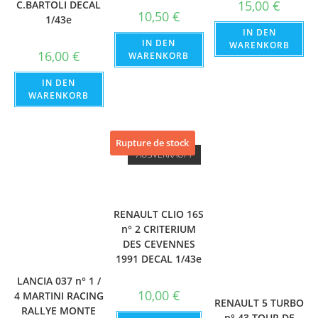
15,00
€
C.BARTOLI DECAL
10,50
€
1/43e
IN DEN
IN DEN
WARENKORB
16,00
€
WARENKORB
IN DEN
WARENKORB
Rupture de stock
AUSVERKAUFT
RENAULT CLIO 16S
n° 2 CRITERIUM
DES CEVENNES
1991 DECAL 1/43e
LANCIA 037 n° 1 /
10,00
€
4 MARTINI RACING
RENAULT 5 TURBO
RALLYE MONTE
n° 43 TOUR DE