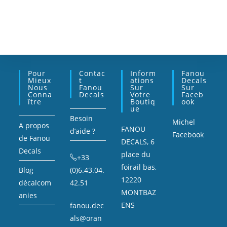
Pour
Contac
Inform
Fanou
Mieux
T
Ations
Decals
Nous
Fanou
Sur
Sur
Conna
Decals
Votre
Faceb
Ître
Boutiq
Ook
Ue
Besoin
Michel
A propos
FANOU
d’aide ?
Facebook
de Fanou
DECALS, 6
Decals
place du
+33
foirail bas,
Blog
(0)6.43.04.
12220
décalcom
42.51
MONTBAZ
anies
ENS
fanou.dec
als@oran