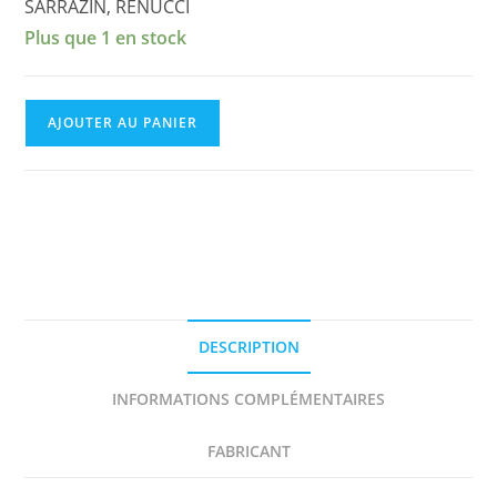
SARRAZIN, RENUCCI
Plus que 1 en stock
quantité
AJOUTER AU PANIER
de
SKODA
FABIA
R5
n°
84
TOUR
DE
DESCRIPTION
CORSE
2017
INFORMATIONS COMPLÉMENTAIRES
DECAL
1/43e
FABRICANT