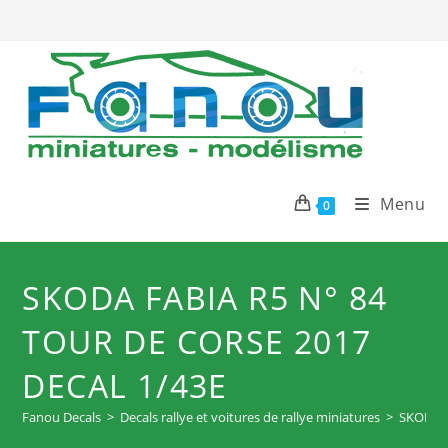
Skip
to
content
Menu
0
SKODA FABIA R5 N° 84
TOUR DE CORSE 2017
DECAL 1/43E
Fanou Decals
>
Decals rallye et voitures de rallye miniatures
>
SKODA F