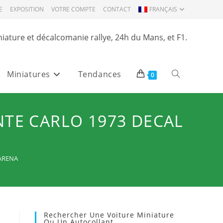
E
EXPOSITION
VOTRE COMPTE
CONTACT
FRANÇAIS
niature et décalcomanie rallye, 24h du Mans, et F1.
Miniatures
Tendances
Toggle
0
website
NTE CARLO 1973 DECAL
search
 ARENA
Rechercher Une Voiture Miniature
Ou Un Autocollant