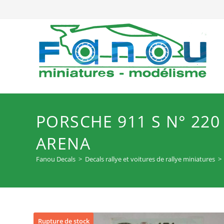
Skip
to
content
PORSCHE 911 S N° 22
ARENA
Fanou Decals
>
Decals rallye et voitures de rallye miniatures
>
Rupture de stock