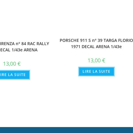
PORSCHE 911 S n° 39 TARGA FLORI
IRENZA n° 84 RAC RALLY
1971 DECAL ARENA 1/43e
DECAL 1/43e ARENA
13,00
€
13,00
€
LIRE LA SUITE
LIRE LA SUITE