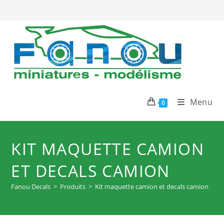
Skip
to
content
Menu
0
KIT MAQUETTE CAMION
ET DECALS CAMION
Fanou Decals
>
Produits
>
Kit maquette camion et decals camion