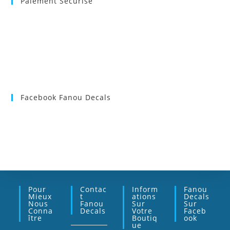
Paiement Sécurisé
Facebook Fanou Decals
Pour
Contac
Inform
Fanou
Mieux
T
Ations
Decals
Nous
Fanou
Sur
Sur
Conna
Decals
Votre
Faceb
Ître
Boutiq
Ook
Ue