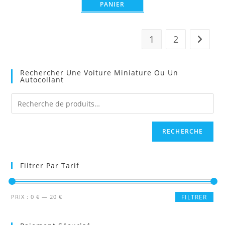
PANIER
1
2
Rechercher Une Voiture Miniature Ou Un
Autocollant
RECHERCHE
Filtrer Par Tarif
Prix
Prix
PRIX :
0 €
—
20 €
FILTRER
min
max