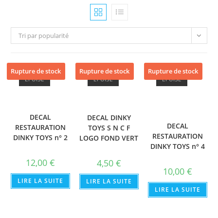
Tri par popularité
Rupture de stock
Rupture de stock
Rupture de stock
ÉPUISÉ
ÉPUISÉ
ÉPUISÉ
DECAL
DECAL DINKY
DECAL
RESTAURATION
TOYS S N C F
RESTAURATION
DINKY TOYS n° 2
LOGO FOND VERT
DINKY TOYS n° 4
12,00
€
4,50
€
10,00
€
LIRE LA SUITE
LIRE LA SUITE
LIRE LA SUITE