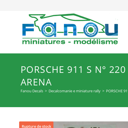
Salta
al
contenuto
PORSCHE 911 S N° 22
ARENA
Fanou Decals
>
Decalcomanie e miniature rally
>
PORSCHE 91
Rupture de stock