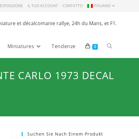
ESPOSIZIONE
IL TUO ACCOUNT
CONTATTO
ITALIANO
niature et décalcomanie rallye, 24h du Mans, et F1.
Miniatures
Tendenze
Attiva/disattiva
0
la
NTE CARLO 1973 DECAL
ricerca
sul
Suchen Sie Nach Einem Produkt
sito