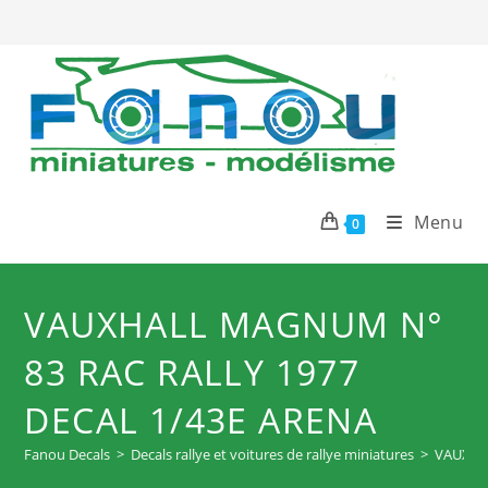
Skip
to
content
Menu
0
VAUXHALL MAGNUM N°
83 RAC RALLY 1977
DECAL 1/43E ARENA
Fanou Decals
>
Decals rallye et voitures de rallye miniatures
>
VAUXHA