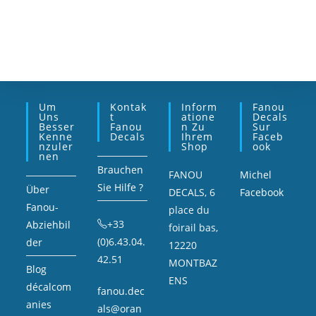
Um
Kontak
Inform
Fanou
Uns
T
Atione
Decals
Besser
Fanou
N Zu
Sur
Kenne
Decals
Ihrem
Faceb
Nzuler
Shop
Ook
Nen
Brauchen
FANOU
Michel
Sie Hilfe ?
Über
DECALS, 6
Facebook
Fanou-
place du
+33
Abziehbil
foirail bas,
(0)6.43.04.
der
12220
42.51
MONTBAZ
Blog
ENS
décalcom
fanou.dec
anies
als@oran