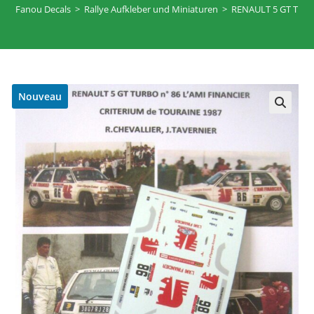
Fanou Decals
>
Rallye Aufkleber und Miniaturen
>
RENAULT 5 GT TURB
Nouveau
🔍