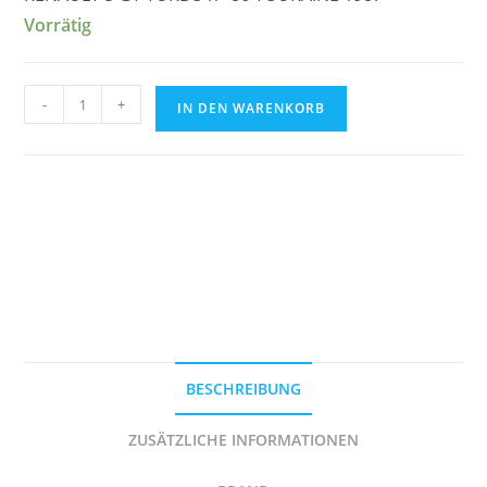
Vorrätig
RENAULT
-
+
IN DEN WARENKORB
5
GT
TURBO
n°
86
CRITERIUM
DE
TOURAINE
1987
DECAL
BESCHREIBUNG
1/43e
Menge
ZUSÄTZLICHE INFORMATIONEN