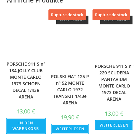
Ähnliche Produkte
Rupture de stock
Rupture de stock
AUSVERKAUFT
AUSVERKAUFT
PORSCHE 911 S n°
PORSCHE 911 S n°
184 JOLLY CLUB
220 SCUDERIA
POLSKI FIAT 125 P
MONTE CARLO
PANTAVIUM
n° 52 MONTE
1973 SCHOEN
MONTE CARLO
CARLO 1972
DECAL 1/43e
1973 DECAL
TRANSKIT 1/43e
ARENA
ARENA
ARENA
13,00
€
13,00
€
19,90
€
IN DEN
WEITERLESEN
WARENKORB
WEITERLESEN