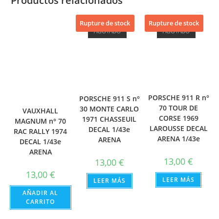
Productos relacionados
Rupture de stock
Rupture de stock
AGOTADO
AGOTADO
PORSCHE 911 R n°
PORSCHE 911 S n°
70 TOUR DE
30 MONTE CARLO
VAUXHALL
CORSE 1969
1971 CHASSEUIL
MAGNUM n° 70
LAROUSSE DECAL
DECAL 1/43e
RAC RALLY 1974
ARENA 1/43e
ARENA
DECAL 1/43e
ARENA
13,00
€
13,00
€
13,00
€
LEER MÁS
LEER MÁS
AÑADIR AL
CARRITO