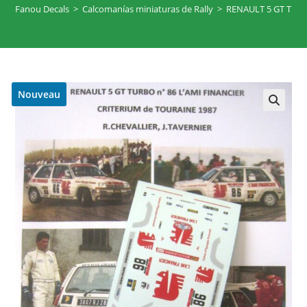
Fanou Decals
>
Calcomanías miniaturas de Rally
>
RENAULT 5 GT TURB
Nouveau
🔍