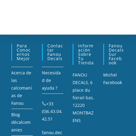
Para
Contac
Inform
Fanou
Conoc
Tar
Ación
Decals
Ernos
Fanou
Sobre
Sur
Mejor
Decals
Tu
Faceb
Tienda
Ook
Acerca de
Necesida
FANOU
Michel
las
d de
DECALS, 6
Facebook
calcomaní
ayuda ?
place du
as de
foirail bas,
Fanou
+33
12220
(0)6.43.04.
MONTBAZ
Blog
42.51
ENS
décalcom
anies
fanou.dec