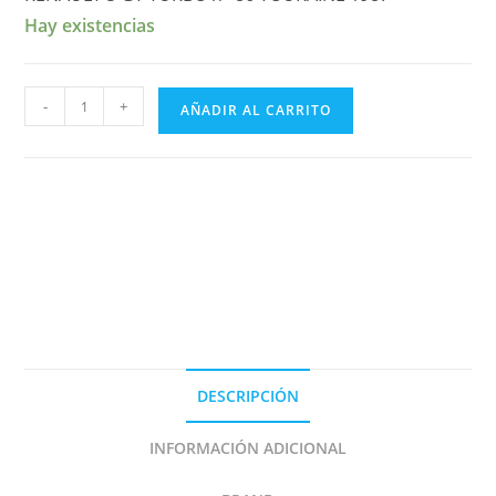
Hay existencias
RENAULT
-
+
AÑADIR AL CARRITO
5
GT
TURBO
n°
86
CRITERIUM
DE
TOURAINE
1987
DECAL
DESCRIPCIÓN
1/43e
cantidad
INFORMACIÓN ADICIONAL