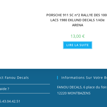
PORSCHE 911 SC n°2 RALLYE DES 100
LACS 1980 EKLUND DECALS 1/43e
ARENA
13,00
€
LIRE LA SUITE
ct Fanou Decals
Informations Sur Votre 
FANOU DECALS, 6 place du foira
aide ?
12220 MONTBAZENS
6.43.04.42.51