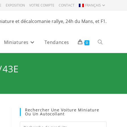
E
EXPOSITION
VOTRE COMPTE
CONTACT
FRANÇAIS
niature et décalcomanie rallye, 24h du Mans, et F1.
Miniatures
Tendances
Toggle
0
website
/43E
search
Rechercher Une Voiture Miniature
Ou Un Autocollant