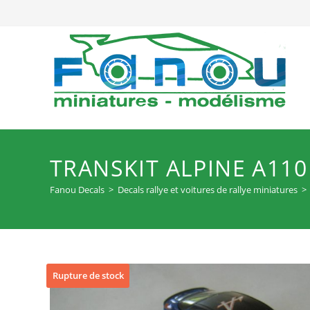
Skip
to
content
TRANSKIT ALPINE A11
Fanou Decals
>
Decals rallye et voitures de rallye miniatures
>
Rupture de stock