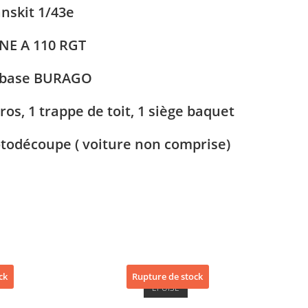
anskit 1/43e
NE A 110 RGT
 base BURAGO
ros, 1 trappe de toit, 1 siège baquet
todécoupe ( voiture non comprise)
ck
Rupture de stock
ÉPUISÉ