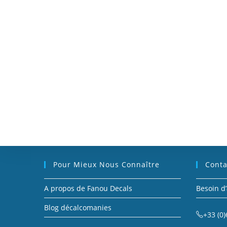
Pour Mieux Nous Connaître
Conta
A propos de Fanou Decals
Besoin d’
Blog décalcomanies
+33 (0)