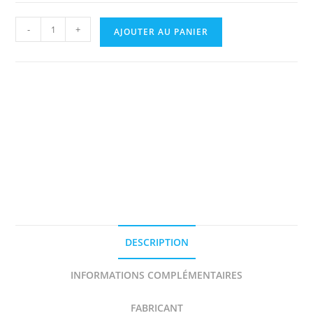
quantité
-
+
AJOUTER AU PANIER
de
PORSCHE
CARRERA
RS
n°
14
RALLYE
MILLE
MIGLIA
1978
CUCCIRELLI
DECAL
DESCRIPTION
1/43e
ARENA
INFORMATIONS COMPLÉMENTAIRES
FABRICANT