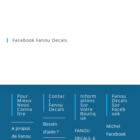
Facebook Fanou Decals
Pour
Contac
Inform
Fanou
Mieux
T
Ations
Decals
Nous
Fanou
Sur
Sur
Conna
Decals
Votre
Faceb
Ître
Boutiq
Ook
Ue
Besoin
Michel
A propos
FANOU
d’aide ?
Facebook
de Fanou
DECALS, 6