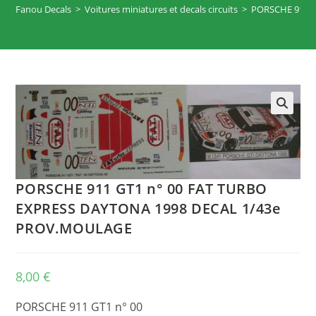
Fanou Decals
>
Voitures miniatures et decals circuits
>
PORSCHE 911 G
🔍
PORSCHE 911 GT1 n° 00 FAT TURBO
EXPRESS DAYTONA 1998 DECAL 1/43e
PROV.MOULAGE
8,00
€
PORSCHE 911 GT1 n° 00