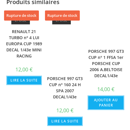
Produits similaires
Rupture de stock
Rupture de stock
ÉPUISÉ
ÉPUISÉ
RENAULT 21
TURBO n° 4 LUI
EUROPA CUP 1989
DECAL 1/43e MINI
PORSCHE 997 GT3
RACING
CUP n° 1 FFSA 1er
PORSCHE CUP
12,00
€
2006 A.BELTOISE
DECAL1/43e
PORSCHE 997 GT3
LIRE LA SUITE
CUP n° 160 24 H
14,00
€
SPA 2007
DECAL1/43e
AJOUTER AU
PANIER
12,00
€
LIRE LA SUITE