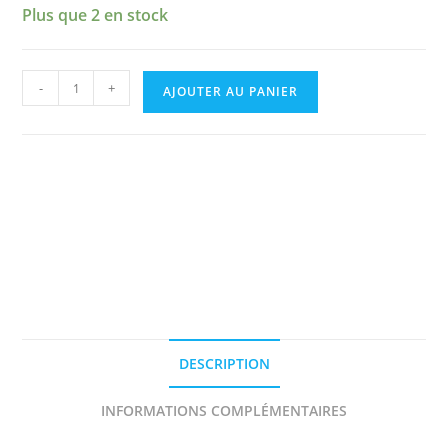
Plus que 2 en stock
quantité
-
+
AJOUTER AU PANIER
de
PORSCHE
911
GT1
n°
00
FAT
TURBO
EXPRESS
DAYTONA
1998
DESCRIPTION
DECAL
1/43e
INFORMATIONS COMPLÉMENTAIRES
PROV.MOULAGE