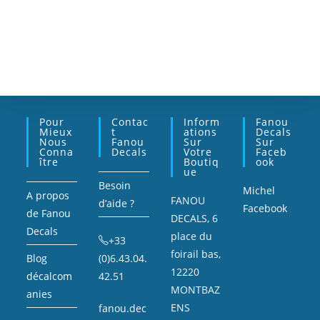
Pour
Contac
Inform
Fanou
Mieux
T
Ations
Decals
Nous
Fanou
Sur
Sur
Conna
Decals
Votre
Faceb
Ître
Boutiq
Ook
Ue
Besoin
Michel
A propos
FANOU
d’aide ?
Facebook
de Fanou
DECALS, 6
Decals
place du
+33
foirail bas,
Blog
(0)6.43.04.
12220
décalcom
42.51
MONTBAZ
anies
ENS
fanou.dec