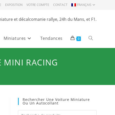
E
EXPOSITION
VOTRE COMPTE
CONTACT
FRANÇAIS
niature et décalcomanie rallye, 24h du Mans, et F1.
Miniatures
Tendances
Toggle
0
website
E MINI RACING
search
Rechercher Une Voiture Miniature
Ou Un Autocollant