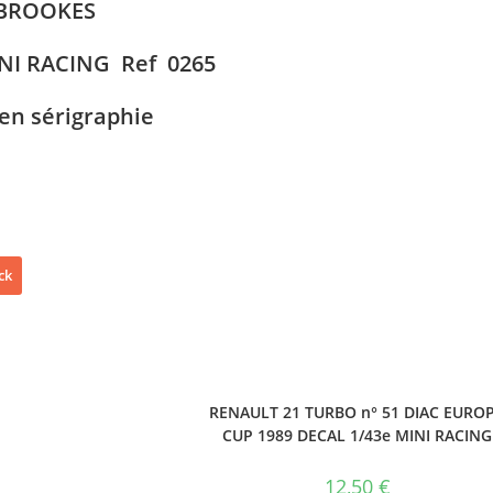
BROOKES
NI RACING Ref 0265
 en sérigraphie
ck
RENAULT 21 TURBO n° 51 DIAC EURO
CUP 1989 DECAL 1/43e MINI RACING
12,50
€