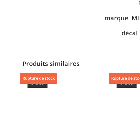
marque MI
décal
Produits similaires
Rupture de stock
Rupture de sto
ÉPUISÉ
ÉPUISÉ