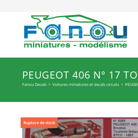
Skip
to
content
PEUGEOT 406 N° 17 TO
Fanou Decals
>
Voitures miniatures et decals circuits
>
PEUGEO
Rupture de stock