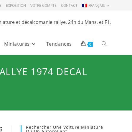
E
EXPOSITION
VOTRE COMPTE
CONTACT
FRANÇAIS
niature et décalcomanie rallye, 24h du Mans, et F1.
Miniatures
Tendances
Toggle
0
website
RALLYE 1974 DECAL
search
Rechercher Une Voiture Miniature
6
Ou Un Autocollant