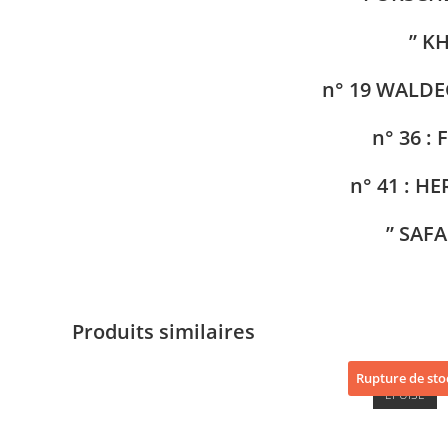
” K
n° 19 WALD
n° 36 :
n° 41 : 
” SAFA
Produits similaires
Rupture de sto
ÉPUISÉ