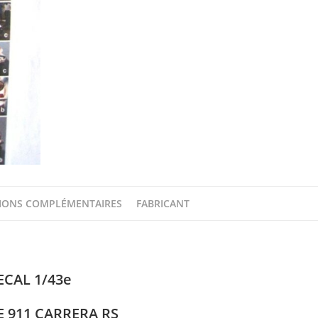
19
/
36
/
41
SAFARI
RALLYE
1974
DECAL
1/43e
IONS COMPLÉMENTAIRES
FABRICANT
ECAL 1/43e
 911 CARRERA RS