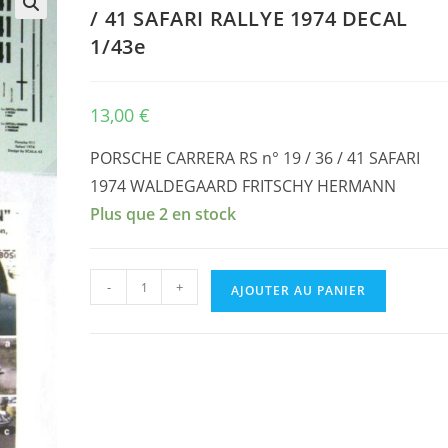
/ 41 SAFARI RALLYE 1974 DECAL
🔍
1/43e
13,00
€
PORSCHE CARRERA RS n° 19 / 36 / 41 SAFARI
1974 WALDEGAARD FRITSCHY HERMANN
Plus que 2 en stock
quantité
-
+
AJOUTER AU PANIER
de
PORSCHE
911
CARRERA
RS
n°