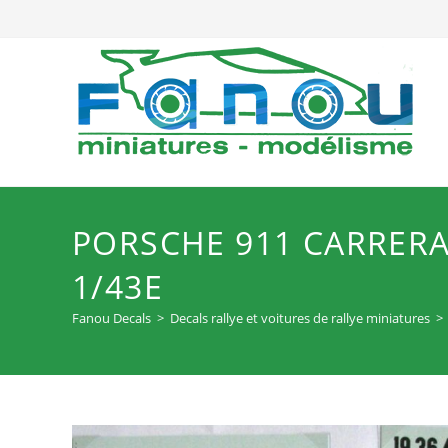
Skip
to
content
PORSCHE 911 CARRERA R
1/43E
Fanou Decals
>
Decals rallye et voitures de rallye miniatures
>