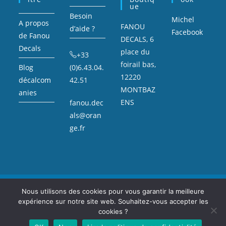
Ue
Besoin
Michel
A propos
FANOU
d’aide ?
Facebook
de Fanou
DECALS, 6
Decals
place du
+33
foirail bas,
Blog
(0)6.43.04.
12220
décalcom
42.51
MONTBAZ
anies
ENS
fanou.dec
als@oran
ge.fr
Mentions légales
Sitemap
Nous utilisons des cookies pour vous garantir la meilleure
expérience sur notre site web. Souhaitez-vous accepter les
Copyright Fanou Decals : décalcomanie, voitures miniatures, et petite
voiture de collection.
cookies ?