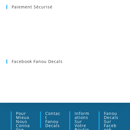
Paiement Sécurisé
Facebook Fanou Decals
Pour
Contac
Inform
Fanou
Mieux
T
Ations
Decals
Nous
Fanou
Sur
Sur
Conna
Decals
Votre
Faceb
Ître
Boutiq
Ook