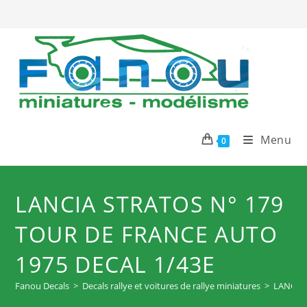
Skip
to
content
Menu
0
LANCIA STRATOS N° 179
TOUR DE FRANCE AUTO
1975 DECAL 1/43E
Fanou Decals
>
Decals rallye et voitures de rallye miniatures
>
LANCIA 