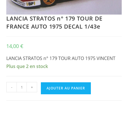
LANCIA STRATOS n° 179 TOUR DE
FRANCE AUTO 1975 DECAL 1/43e
14,00
€
LANCIA STRATOS n° 179 TOUR AUTO 1975 VINCENT
Plus que 2 en stock
quantité
-
+
AJOUTER AU PANIER
de
LANCIA
STRATOS
n°
179