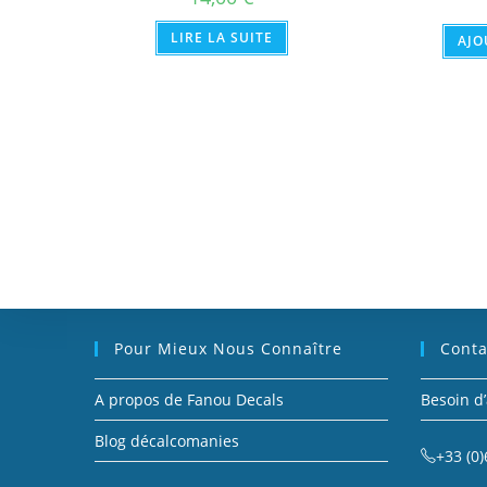
LIRE LA SUITE
AJO
Pour Mieux Nous Connaître
Conta
A propos de Fanou Decals
Besoin d’
Blog décalcomanies
+33 (0)