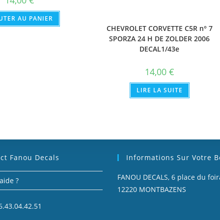
14,00
€
UTER AU PANIER
CHEVROLET CORVETTE C5R n° 7
SPORZA 24 H DE ZOLDER 2006
DECAL1/43e
14,00
€
LIRE LA SUITE
ct Fanou Decals
Informations Sur Votre 
FANOU DECALS, 6 place du foira
aide ?
12220 MONTBAZENS
6.43.04.42.51