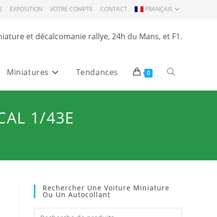
E
EXPOSITION
VOTRE COMPTE
CONTACT
FRANÇAIS
niature et décalcomanie rallye, 24h du Mans, et F1.
Miniatures
Tendances
Toggle
0
website
CAL 1/43E
search
Rechercher Une Voiture Miniature
Ou Un Autocollant