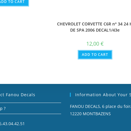
ADD TO CART
CHEVROLET CORVETTE C6R n° 34 24 
DE SPA 2006 DECAL1/43e
12,00
€
ADD TO CART
ct Fanou Decals
Information About Your 
FANOU DECALS, 6 place du foira
p ?
12220 MONTBAZENS
6.43.04.42.51