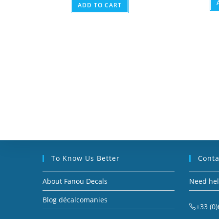
ADD TO CART
To Know Us Better
Conta
About Fanou Decals
Need hel
Blog décalcomanies
+33 (0)