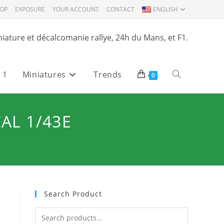
OP
EXPOSURE
YOUR ACCOUNT
CONTACT
ENGLISH
niature et décalcomanie rallye, 24h du Mans, et F1.
 1
Miniatures
Trends
Toggle
0
website
AL 1/43E
search
Search Product