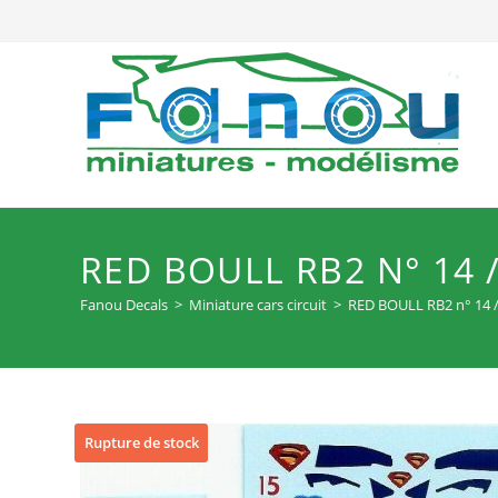
Skip
to
content
RED BOULL RB2 N° 14 
Fanou Decals
>
Miniature cars circuit
>
RED BOULL RB2 n° 14 
Rupture de stock