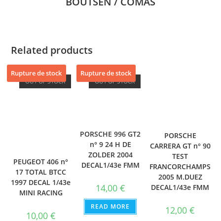
BOUTSEN / COMAS
Related products
Rupture de stock
Rupture de stock
OUT OF STOCK
OUT OF STOCK
PORSCHE 996 GT2
PORSCHE
n° 9 24 H DE
CARRERA GT n° 90
ZOLDER 2004
TEST
PEUGEOT 406 n°
DECAL1/43e FMM
FRANCORCHAMPS
17 TOTAL BTCC
2005 M.DUEZ
1997 DECAL 1/43e
14,00
€
DECAL1/43e FMM
MINI RACING
READ MORE
12,00
€
10,00
€