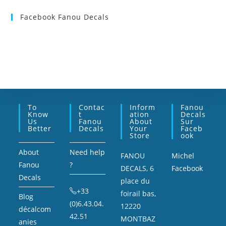
Facebook Fanou Decals
To
Contac
Inform
Fanou
Know
T
Ation
Decals
Us
Fanou
About
Sur
Better
Decals
Your
Faceb
Store
Ook
About
Need help
FANOU
Michel
Fanou
?
DECALS, 6
Facebook
Decals
place du
+33
foirail bas,
Blog
(0)6.43.04.
12220
décalcom
42.51
MONTBAZ
anies