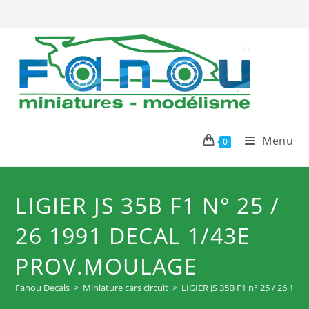
Skip
to
content
Menu
0
LIGIER JS 35B F1 N° 25 /
26 1991 DECAL 1/43E
PROV.MOULAGE
Fanou Decals
>
Miniature cars circuit
>
LIGIER JS 35B F1 n° 25 / 26 