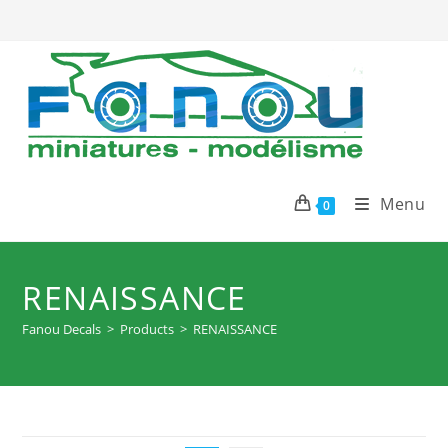
Skip
to
content
Menu
0
RENAISSANCE
Fanou Decals
>
Products
>
RENAISSANCE