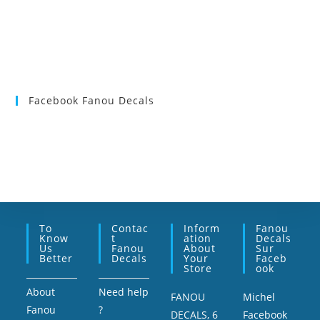
Facebook Fanou Decals
To
Contac
Inform
Fanou
Know
T
Ation
Decals
Us
Fanou
About
Sur
Better
Decals
Your
Faceb
Store
Ook
About
Need help
FANOU
Michel
Fanou
?
DECALS, 6
Facebook