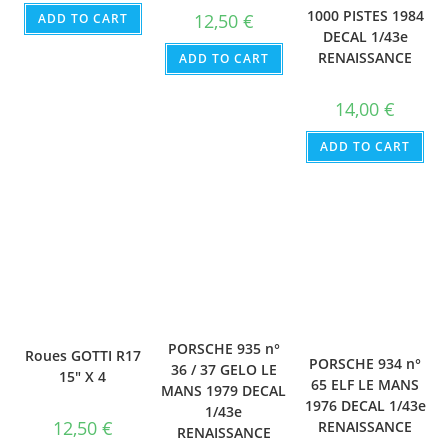
1000 PISTES 1984
12,50
€
ADD TO CART
DECAL 1/43e
RENAISSANCE
ADD TO CART
14,00
€
ADD TO CART
PORSCHE 935 n°
Roues GOTTI R17
PORSCHE 934 n°
36 / 37 GELO LE
15″ X 4
65 ELF LE MANS
MANS 1979 DECAL
1976 DECAL 1/43e
1/43e
12,50
€
RENAISSANCE
RENAISSANCE