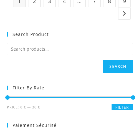
1
2
3
4
…
7
8
9
Search Product
SEARCH
Filter By Rate
Min
Max
PRICE:
0 €
—
30 €
FILTER
price
price
Paiement Sécurisé