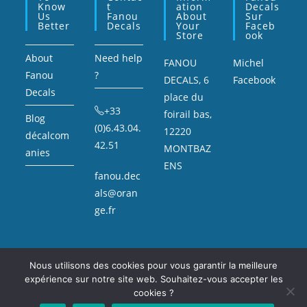
Know
T
Ation
Decals
Us
Fanou
About
Sur
Better
Decals
Your
Faceb
Store
Ook
About
Need help
FANOU
Michel
Fanou
?
DECALS, 6
Facebook
Decals
place du
+33
foirail bas,
Blog
(0)6.43.04.
12220
décalcom
42.51
MONTBAZ
anies
ENS
fanou.dec
als@oran
ge.fr
Nous utilisons des cookies pour vous garantir la meilleure
expérience sur notre site web. Souhaitez-vous accepter les
Mentions légales
Sitemap
cookies ?