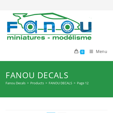
Skip
to
content
Menu
0
FANOU DECALS
Fanou Decals
>
Products
>
FANOU DECALS
>
Page 12