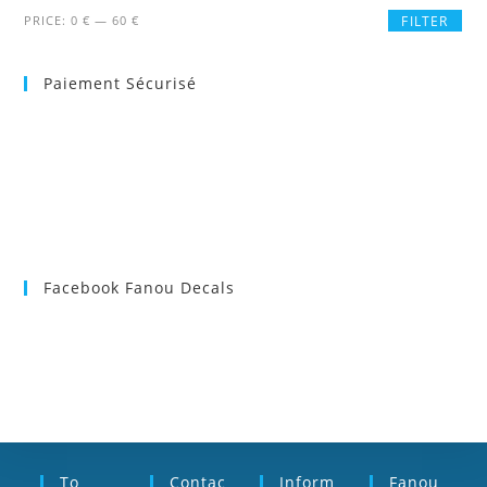
Min
Max
PRICE:
0 €
—
60 €
FILTER
price
price
Paiement Sécurisé
Facebook Fanou Decals
To
Contac
Inform
Fanou