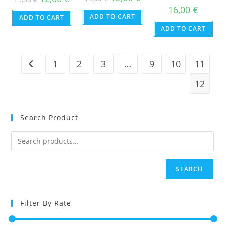
price
price
price
price
16,00
€
was:
is:
was:
is:
ADD TO CART
15,00 €.
12,00 €.
ADD TO CART
15,00 €.
12,00 €.
ADD TO CART
1
2
3
…
9
10
11
12
Search Product
SEARCH
Filter By Rate