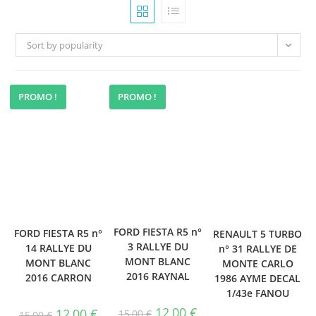
Sort by popularity
PROMO !
PROMO !
SALE!
SALE!
FORD FIESTA R5 n°
FORD FIESTA R5 n°
RENAULT 5 TURBO
3 RALLYE DU
14 RALLYE DU
n° 31 RALLYE DE
MONT BLANC
MONT BLANC
MONTE CARLO
2016 RAYNAL
2016 CARRON
1986 AYME DECAL
1/43e FANOU
Original
Current
12,00
€
Original
Current
12,00
€
15,00
€
15,00
€