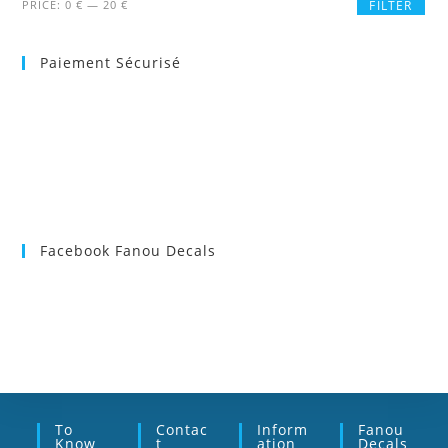
Min
Max
PRICE:
0 €
—
20 €
FILTER
price
price
Paiement Sécurisé
Facebook Fanou Decals
To
Contac
Inform
Fanou
Know
T
Ation
Decals