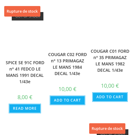
Rupture de stock
OUT OF STOCK
COUGAR C01 FORD
COUGAR C02 FORD
n° 35 PRIMAGAZ
n° 13 PRIMAGAZ
SPICE SE 91C FORD
LE MANS 1982
LE MANS 1984
n° 41 FEDCO LE
DECAL 1/43e
DECAL 1/43e
MANS 1991 DECAL
1/43e
10,00
€
10,00
€
8,00
€
ADD TO CART
ADD TO CART
READ MORE
Rupture de stock
OUT OF STOCK