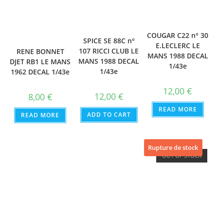
COUGAR C22 n° 30
SPICE SE 88C n°
E.LECLERC LE
107 RICCI CLUB LE
RENE BONNET
MANS 1988 DECAL
MANS 1988 DECAL
DJET RB1 LE MANS
1/43e
1/43e
1962 DECAL 1/43e
12,00
€
12,00
€
8,00
€
READ MORE
ADD TO CART
READ MORE
Rupture de stock
OUT OF STOCK