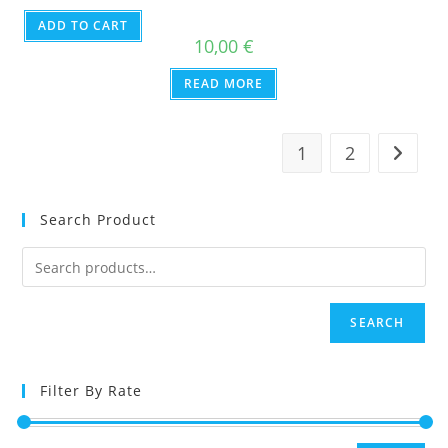
ADD TO CART
10,00
€
READ MORE
1
2
Search Product
SEARCH
Filter By Rate