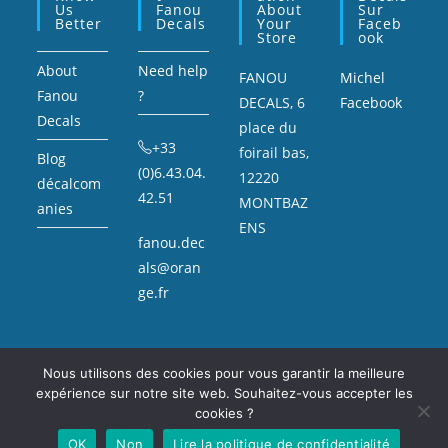
Us
Fanou
About
Sur
Better
Decals
Your
Faceb
Store
Ook
About
Need help
FANOU
Michel
Fanou
?
DECALS, 6
Facebook
Decals
place du
+33
foirail bas,
Blog
(0)6.43.04.
12220
décalcom
42.51
MONTBAZ
anies
ENS
fanou.dec
als@oran
ge.fr
Nous utilisons des cookies pour vous garantir la meilleure
expérience sur notre site web. Souhaitez-vous accepter les
Mentions légales
Sitemap
cookies ?
Copyright Fanou Decals : décalcomanie, voitures miniatures, et petite
OK
Non
Lire la politique de confidentialité