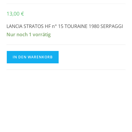
13,00
€
LANCIA STRATOS HF n° 15 TOURAINE 1980 SERPAGGI
Nur noch 1 vorrätig
LANCIA
IN DEN WARENKORB
STRATOS
HF
n°
15
CRITERIUM
DE
TOURAINE
1980
DECAL
1/43e