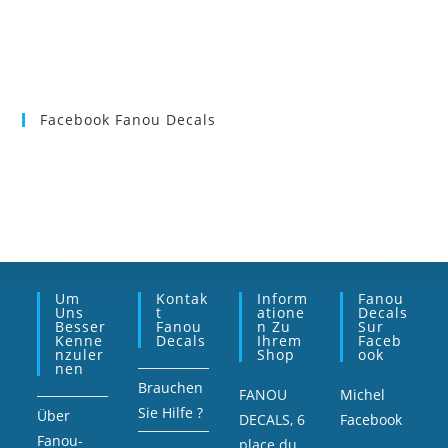
Facebook Fanou Decals
Um
Kontak
Inform
Fanou
Uns
T
Atione
Decals
Besser
Fanou
N Zu
Sur
Kenne
Decals
Ihrem
Faceb
Nzuler
Shop
Ook
Nen
Brauchen
FANOU
Michel
Sie Hilfe ?
Über
DECALS, 6
Facebook
Fanou-
place du