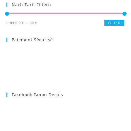
Nach Tarif Filtern
Min.
Max.
PREIS:
0 €
—
30 €
FILTER
Preis
Preis
Paiement Sécurisé
Facebook Fanou Decals