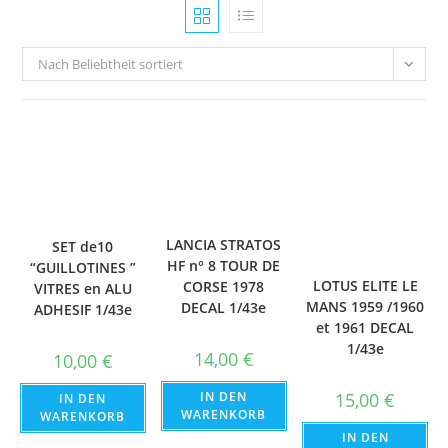
Nach Beliebtheit sortiert
LANCIA STRATOS
SET de10
HF n° 8 TOUR DE
“GUILLOTINES ”
LOTUS ELITE LE
CORSE 1978
VITRES en ALU
MANS 1959 /1960
DECAL 1/43e
ADHESIF 1/43e
et 1961 DECAL
1/43e
14,00
€
10,00
€
IN DEN
15,00
€
IN DEN
WARENKORB
WARENKORB
IN DEN