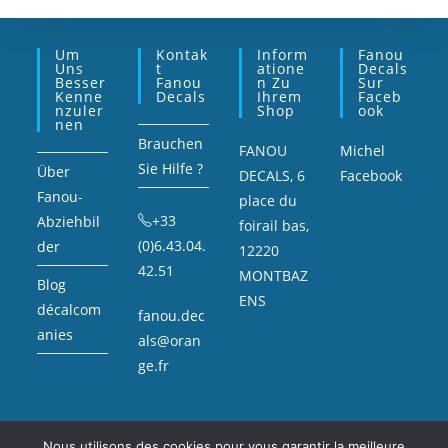
Um
Kontak
Inform
Fanou
Uns
T
Atione
Decals
Besser
Fanou
N Zu
Sur
Kenne
Decals
Ihrem
Faceb
Nzuler
Shop
Ook
Nen
Brauchen
FANOU
Michel
Sie Hilfe ?
Über
DECALS, 6
Facebook
Fanou-
place du
+33
Abziehbil
foirail bas,
(0)6.43.04.
der
12220
42.51
MONTBAZ
Blog
ENS
décalcom
fanou.dec
anies
als@oran
ge.fr
Nous utilisons des cookies pour vous garantir la meilleure