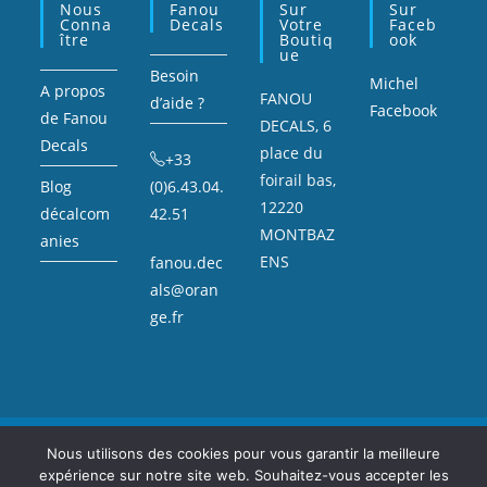
Nous
Fanou
Sur
Sur
Conna
Decals
Votre
Faceb
Ître
Boutiq
Ook
Ue
Besoin
Michel
A propos
FANOU
d’aide ?
Facebook
de Fanou
DECALS, 6
Decals
place du
+33
foirail bas,
Blog
(0)6.43.04.
12220
décalcom
42.51
MONTBAZ
anies
ENS
fanou.dec
als@oran
ge.fr
Mentions légales
Sitemap
Nous utilisons des cookies pour vous garantir la meilleure
expérience sur notre site web. Souhaitez-vous accepter les
Copyright Fanou Decals : décalcomanie, voitures miniatures, et petite