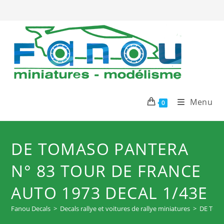
Skip
to
content
Menu
0
DE TOMASO PANTERA
N° 83 TOUR DE FRANCE
AUTO 1973 DECAL 1/43E
Fanou Decals
>
Decals rallye et voitures de rallye miniatures
>
DE TOM