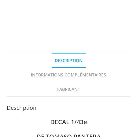
TOMASO
PANTERA
n°
83
TOUR
DE
FRANCE
AUTO
DESCRIPTION
1973
DECAL
INFORMATIONS COMPLÉMENTAIRES
1/43e
FABRICANT
Description
DECAL 1/43e
DE TOMASO PANTERA