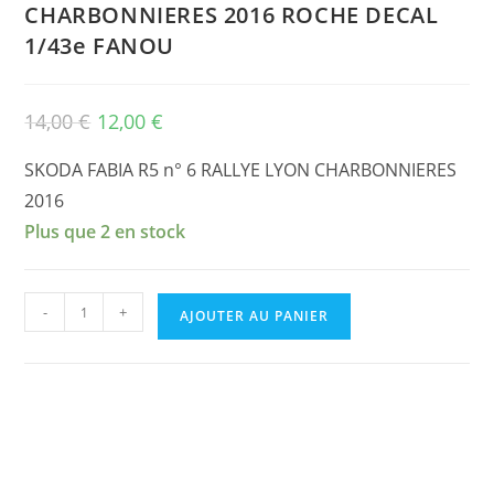
CHARBONNIERES 2016 ROCHE DECAL
1/43e FANOU
Le
Le
14,00
€
12,00
€
prix
prix
initial
actuel
était :
est :
SKODA FABIA R5 n° 6 RALLYE LYON CHARBONNIERES
14,00 €.
12,00 €.
2016
Plus que 2 en stock
quantité
-
+
AJOUTER AU PANIER
de
SKODA
FABIA
R5
n°
6