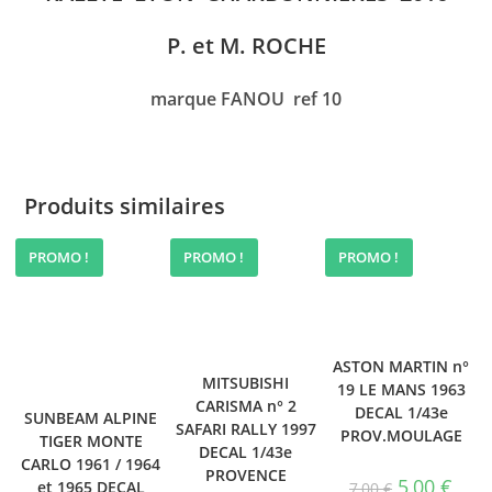
P. et M. ROCHE
marque FANOU ref 10
Produits similaires
PROMO !
PROMO !
PROMO !
PROMO !
PROMO !
PROMO !
ASTON MARTIN n°
MITSUBISHI
19 LE MANS 1963
CARISMA n° 2
DECAL 1/43e
SUNBEAM ALPINE
SAFARI RALLY 1997
PROV.MOULAGE
TIGER MONTE
DECAL 1/43e
CARLO 1961 / 1964
PROVENCE
Le
Le
5,00
€
et 1965 DECAL
7,00
€