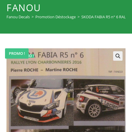
FANOU
Fanou Decals
>
Promotion Déstockage
>
SKODA FABIA R5 n° 6 RALL
PROMO !
PROMO !
🔍