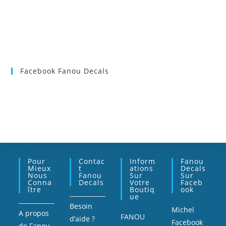
Facebook Fanou Decals
Pour
Contac
Inform
Fanou
Mieux
T
Ations
Decals
Nous
Fanou
Sur
Sur
Conna
Decals
Votre
Faceb
Ître
Boutiq
Ook
Ue
Besoin
Michel
A propos
FANOU
d’aide ?
Facebook
de Fanou