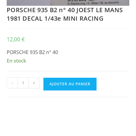
PORSCHE 935 B2 n° 40 JOEST LE MANS
1981 DECAL 1/43e MINI RACING
12,00
€
PORSCHE 935 B2 n° 40
En stock
quantité
-
+
AJOUTER AU PANIER
de
PORSCHE
935
B2
n°
40
JOEST