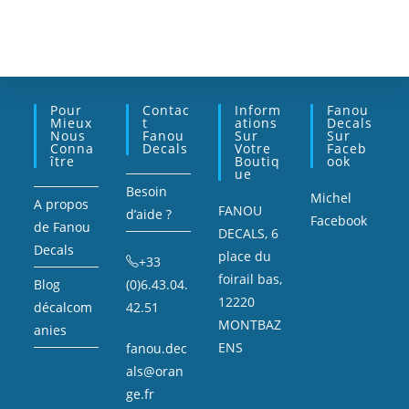
Pour
Contac
Inform
Fanou
Mieux
T
Ations
Decals
Nous
Fanou
Sur
Sur
Conna
Decals
Votre
Faceb
Ître
Boutiq
Ook
Ue
Besoin
Michel
A propos
FANOU
d’aide ?
Facebook
de Fanou
DECALS, 6
Decals
place du
+33
foirail bas,
Blog
(0)6.43.04.
12220
décalcom
42.51
MONTBAZ
anies
ENS
fanou.dec
als@oran
ge.fr