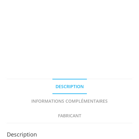
LE
MANS
1981
DECAL
1/43e
MINI
RACING
DESCRIPTION
INFORMATIONS COMPLÉMENTAIRES
FABRICANT
Description