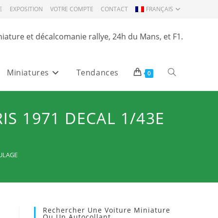
E
EXPOSITION
VOTRE COMPTE
CONTACT
FRANÇAIS
niature et décalcomanie rallye, 24h du Mans, et F1.
Miniatures
Tendances
Toggle
0
website
IS 1971 DECAL 1/43E
search
OULAGE
Rechercher Une Voiture Miniature
Ou Un Autocollant