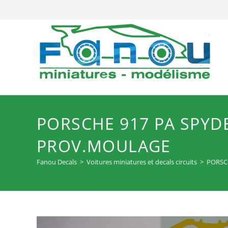
Skip
to
content
PORSCHE 917 PA SPYDE
PROV.MOULAGE
Fanou Decals
>
Voitures miniatures et decals circuits
>
PORSCH