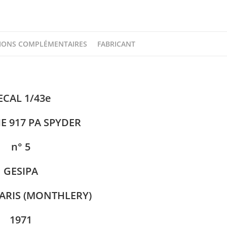
GESIPA
1000
KM
PARIS
IONS COMPLÉMENTAIRES
FABRICANT
1971
DECAL
1/43e
PROV.MOULAGE
ECAL 1/43e
E 917 PA SPYDER
n° 5
GESIPA
PARIS (MONTHLERY)
1971