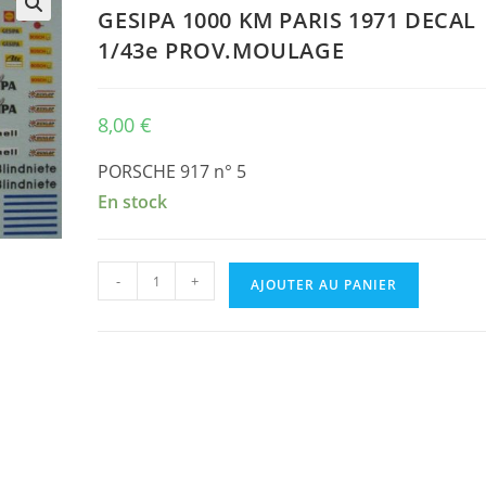
GESIPA 1000 KM PARIS 1971 DECAL
🔍
1/43e PROV.MOULAGE
8,00
€
PORSCHE 917 n° 5
En stock
quantité
-
+
AJOUTER AU PANIER
de
PORSCHE
917
PA
SPYDER
n°
5