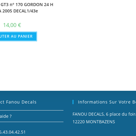
 GT3 n° 170 GORDON 24 H
A 2005 DECAL1/43e
14,00
€
UTER AU PANIER
ct Fanou Decals
Informations Sur Votre 
FANOU DECALS, 6 place du foira
aide ?
12220 MONTBAZENS
6.43.04.42.51