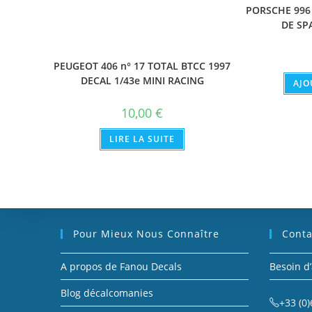
PORSCHE 996
DE SP
PEUGEOT 406 n° 17 TOTAL BTCC 1997
DECAL 1/43e MINI RACING
AJO
10,00
€
LIRE LA SUITE
Pour Mieux Nous Connaître
Conta
A propos de Fanou Decals
Besoin d’
Blog décalcomanies
+33 (0)