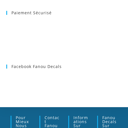
Paiement Sécurisé
Facebook Fanou Decals
Pour
Contac
Inform
Fanou
Mieux
T
Ations
Decals
Nous
Fanou
Sur
Sur