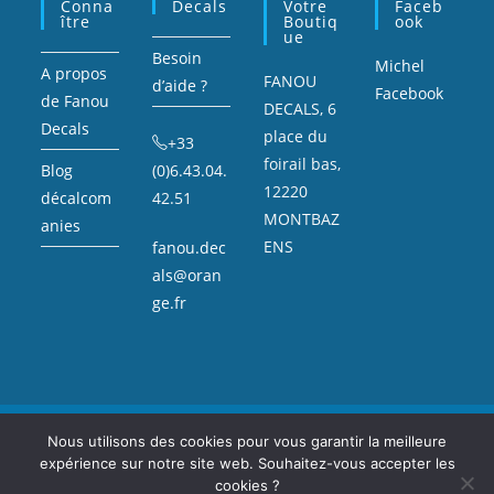
Conna
Decals
Votre
Faceb
Ître
Boutiq
Ook
Ue
Besoin
Michel
A propos
FANOU
d’aide ?
Facebook
de Fanou
DECALS, 6
Decals
place du
+33
foirail bas,
Blog
(0)6.43.04.
12220
décalcom
42.51
MONTBAZ
anies
ENS
fanou.dec
als@oran
ge.fr
Mentions légales
Sitemap
Nous utilisons des cookies pour vous garantir la meilleure
expérience sur notre site web. Souhaitez-vous accepter les
Copyright Fanou Decals : décalcomanie, voitures miniatures, et petite
voiture de collection.
cookies ?