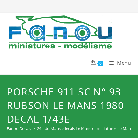
Skip
to
content
Menu
0
PORSCHE 911 SC N° 93
RUBSON LE MANS 1980
DECAL 1/43E
Fanou Decals
>
24h du Mans : decals Le Mans et miniatures Le Mans
>