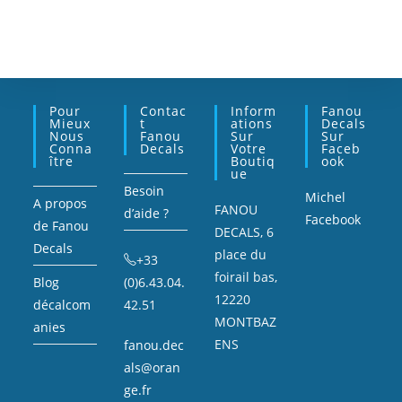
Pour
Contac
Inform
Fanou
Mieux
T
Ations
Decals
Nous
Fanou
Sur
Sur
Conna
Decals
Votre
Faceb
Ître
Boutiq
Ook
Ue
Besoin
Michel
A propos
FANOU
d’aide ?
Facebook
de Fanou
DECALS, 6
Decals
place du
+33
foirail bas,
Blog
(0)6.43.04.
12220
décalcom
42.51
MONTBAZ
anies
ENS
fanou.dec
als@oran
ge.fr