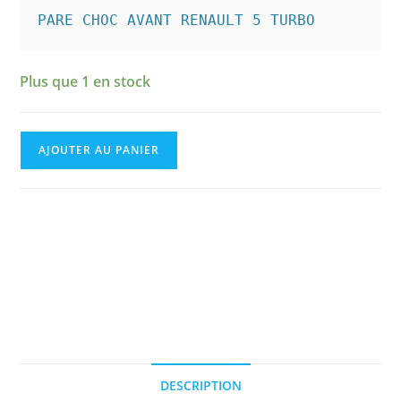
PARE CHOC AVANT RENAULT 5 TURBO
Plus que 1 en stock
quantité
AJOUTER AU PANIER
de
PARE
CHOC
AVANT
RENAULT
5
TURBO
"
TOUR
DE
DESCRIPTION
CORSE