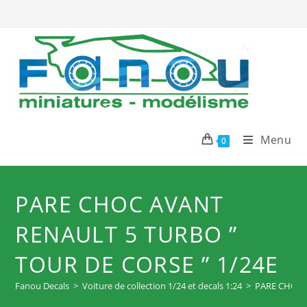
Skip
to
content
Menu
0
PARE CHOC AVANT
RENAULT 5 TURBO ”
TOUR DE CORSE ” 1/24E
Fanou Decals
>
Voiture de collection 1/24 et decals 1:24
>
PARE CHOC 