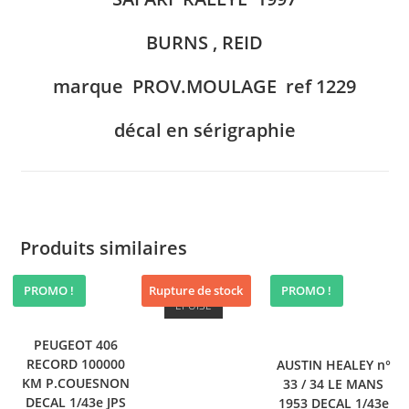
BURNS , REID
marque PROV.MOULAGE ref 1229
décal en sérigraphie
Produits similaires
PROMO !
Rupture de stock
PROMO !
PROMO !
PROMO !
ÉPUISÉ
PEUGEOT 406
RECORD 100000
AUSTIN HEALEY n°
KM P.COUESNON
33 / 34 LE MANS
DECAL 1/43e JPS
1953 DECAL 1/43e