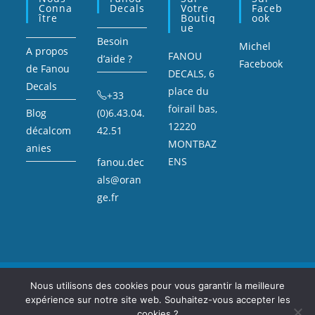
Conna
Decals
Votre
Faceb
Ître
Boutiq
Ook
Ue
Besoin
Michel
A propos
FANOU
d’aide ?
Facebook
de Fanou
DECALS, 6
Decals
place du
+33
foirail bas,
Blog
(0)6.43.04.
12220
décalcom
42.51
MONTBAZ
anies
ENS
fanou.dec
als@oran
ge.fr
Mentions légales
Sitemap
Nous utilisons des cookies pour vous garantir la meilleure
expérience sur notre site web. Souhaitez-vous accepter les
Copyright Fanou Decals : décalcomanie, voitures miniatures, et petite
voiture de collection.
cookies ?