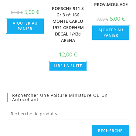
PROV.MOULAGE
PORSCHE 911 S
Le
Le
5,00
€
8,00
€
Gr.3 n° 166
prix
prix
Le
Le
5,00
€
7,00
€
initial
actuel
MONTE CARLO
prix
prix
AJOUTER AU
était :
est :
initial
actue
1971 GEDEHEM
8,00 €.
5,00 €.
PANIER
AJOUTER AU
était :
est :
DECAL 1/43e
7,00 €.
5,00 €
PANIER
ARENA
12,00
€
LIRE LA SUITE
Rechercher Une Voiture Miniature Ou Un
Autocollant
RECHERCHE