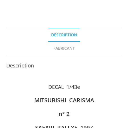
RALLY
1997
DECAL
1/43e
PROVENCE
DESCRIPTION
MOULAGE
FABRICANT
Description
DECAL 1/43e
MITSUBISHI CARISMA
n° 2
SAFARI RALLYE 1997