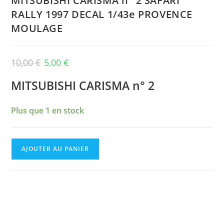
MITSUBISHI CARISMA n° 2 SAFARI
RALLY 1997 DECAL 1/43e PROVENCE
MOULAGE
Le
Le
10,00
€
5,00
€
prix
prix
initial
actuel
était :
est :
MITSUBISHI CARISMA n° 2
10,00 €.
5,00 €.
Plus que 1 en stock
quantité
AJOUTER AU PANIER
de
MITSUBISHI
CARISMA
n°
2
SAFARI