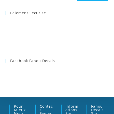
Paiement Sécurisé
Facebook Fanou Decals
Pour
Contac
Inform
Fanou
Mieux
T
Ations
Decals
Nous
Fanou
Sur
Sur