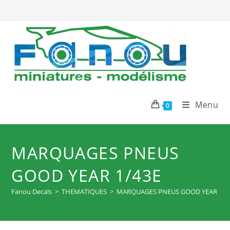
Skip
to
content
Menu
0
MARQUAGES PNEUS
GOOD YEAR 1/43E
Fanou Decals
>
THEMATIQUES
>
MARQUAGES PNEUS GOOD YEAR 1/4