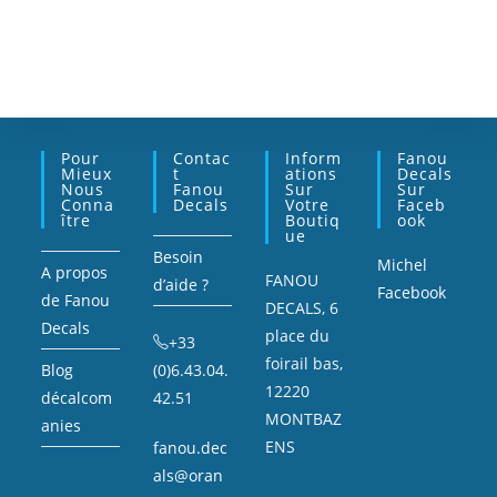
Pour
Contac
Inform
Fanou
Mieux
T
Ations
Decals
Nous
Fanou
Sur
Sur
Conna
Decals
Votre
Faceb
Ître
Boutiq
Ook
Ue
Besoin
Michel
A propos
FANOU
d’aide ?
Facebook
de Fanou
DECALS, 6
Decals
place du
+33
foirail bas,
Blog
(0)6.43.04.
12220
décalcom
42.51
MONTBAZ
anies
ENS
fanou.dec
als@oran