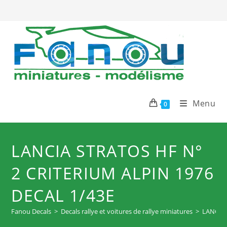
Skip
to
content
Menu
0
LANCIA STRATOS HF N°
2 CRITERIUM ALPIN 1976
DECAL 1/43E
Fanou Decals
>
Decals rallye et voitures de rallye miniatures
>
LANCIA 