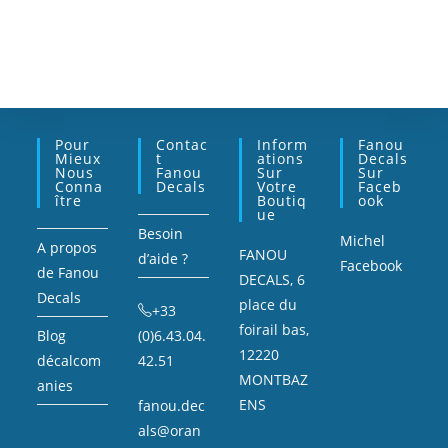
Pour
Contac
Inform
Fanou
Mieux
T
Ations
Decals
Nous
Fanou
Sur
Sur
Conna
Decals
Votre
Faceb
Ître
Boutiq
Ook
Ue
Besoin
Michel
A propos
FANOU
d’aide ?
Facebook
de Fanou
DECALS, 6
Decals
place du
+33
foirail bas,
Blog
(0)6.43.04.
12220
décalcom
42.51
MONTBAZ
anies
ENS
fanou.dec
als@oran