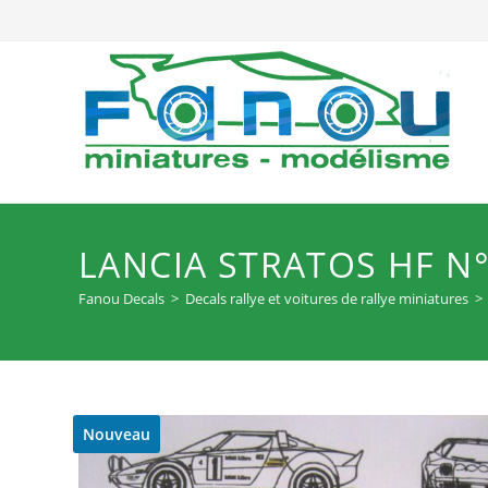
Skip
to
content
LANCIA STRATOS HF N°
Fanou Decals
>
Decals rallye et voitures de rallye miniatures
>
Nouveau