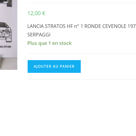
12,00
€
LANCIA STRATOS HF n° 1 RONDE CEVENOLE 197
SERPAGGI
Plus que 1 en stock
quantité
AJOUTER AU PANIER
de
LANCIA
STRATOS
HF
n°
1
RONDE
CEVENOLE
1979