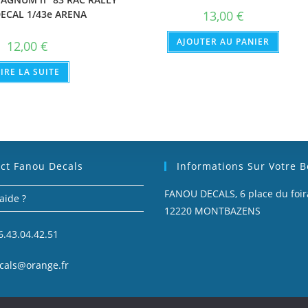
13,00
€
DECAL 1/43e ARENA
AJOUTER AU PANIER
12,00
€
LIRE LA SUITE
ct Fanou Decals
Informations Sur Votre 
FANOU DECALS, 6 place du foira
aide ?
12220 MONTBAZENS
6.43.04.42.51
cals@orange.fr