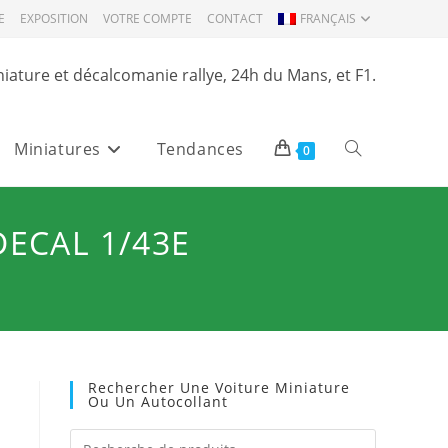
E
EXPOSITION
VOTRE COMPTE
CONTACT
FRANÇAIS
niature et décalcomanie rallye, 24h du Mans, et F1.
Miniatures
Tendances
Toggle
0
website
DECAL 1/43E
search
Rechercher Une Voiture Miniature
Ou Un Autocollant