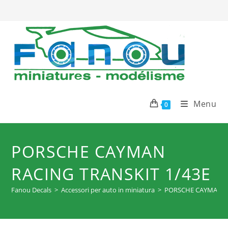
Salta
al
contenuto
Menu
0
PORSCHE CAYMAN
RACING TRANSKIT 1/43E
Fanou Decals
>
Accessori per auto in miniatura
>
PORSCHE CAYMAN RA