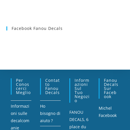
Facebook Fanou Decals
Per
Contat
Inform
Fanou
Conos
To
Azioni
Decals
Cerci
Fanou
Sul
Sur
Meglio
Decals
Tuo
Faceb
Negozi
Ook
O
Informazi
Ho
Michel
FANOU
oni sulle
bisogno di
Facebook
DECALS, 6
decalcom
aiuto ?
place du
anie