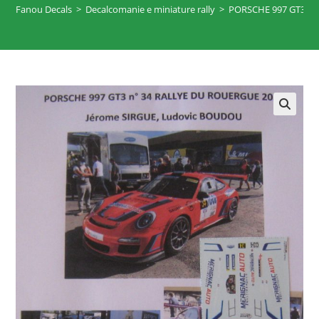
Fanou Decals
>
Decalcomanie e miniature rally
>
PORSCHE 997 GT3 n°
🔍