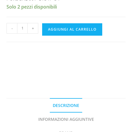
Solo 2 pezzi disponibili
PORSCHE
-
+
AGGIUNGI AL CARRELLO
997
GT3
n°
34
RALLYE
DU
ROUERGUE
2021
J.SIRGUE
DECAL
DESCRIZIONE
1/43e
quantità
INFORMAZIONI AGGIUNTIVE