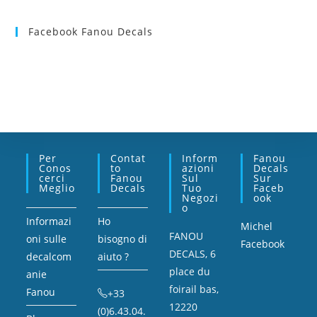
Facebook Fanou Decals
Per
Contat
Inform
Fanou
Conos
To
Azioni
Decals
Cerci
Fanou
Sul
Sur
Meglio
Decals
Tuo
Faceb
Negozi
Ook
O
Informazi
Ho
Michel
FANOU
oni sulle
bisogno di
Facebook
DECALS, 6
decalcom
aiuto ?
place du
anie
foirail bas,
Fanou
+33
12220
(0)6.43.04.