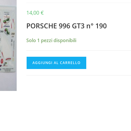
14,00
€
PORSCHE 996 GT3 n° 190
Solo 1 pezzi disponibili
PORSCHE
AGGIUNGI AL CARRELLO
996
GT3
n°
190
GPR
24
H
DE
SPA