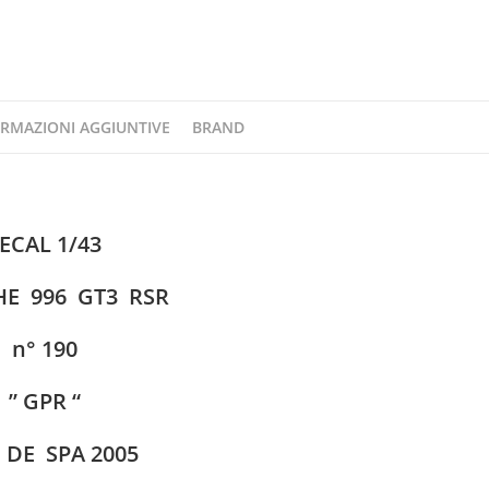
2005
DECAL1/43e
quantità
RMAZIONI AGGIUNTIVE
BRAND
ECAL 1/43
E 996 GT3 RSR
n° 190
” GPR “
 DE SPA 2005