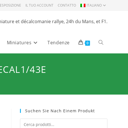
ESPOSIZIONE
IL TUO ACCOUNT
CONTATTO
ITALIANO
niature et décalcomanie rallye, 24h du Mans, et F1.
Miniatures
Tendenze
Attiva/disattiva
0
la
ECAL1/43E
ricerca
sul
Suchen Sie Nach Einem Produkt
sito