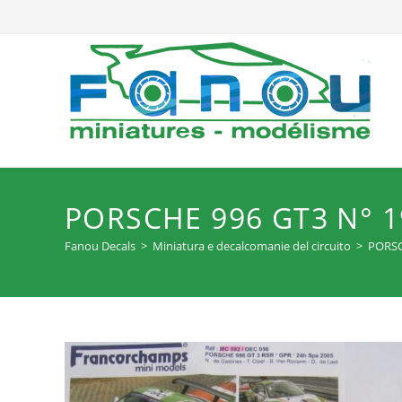
Salta
al
contenuto
PORSCHE 996 GT3 N° 1
Fanou Decals
>
Miniatura e decalcomanie del circuito
>
PORSC