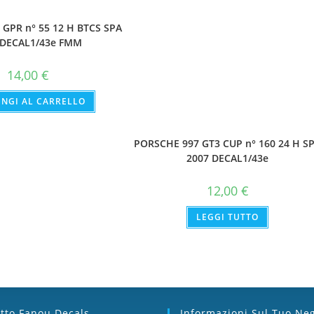
GPR n° 55 12 H BTCS SPA
 DECAL1/43e FMM
14,00
€
NGI AL CARRELLO
PORSCHE 997 GT3 CUP n° 160 24 H S
2007 DECAL1/43e
12,00
€
LEGGI TUTTO
tto Fanou Decals
Informazioni Sul Tuo Ne