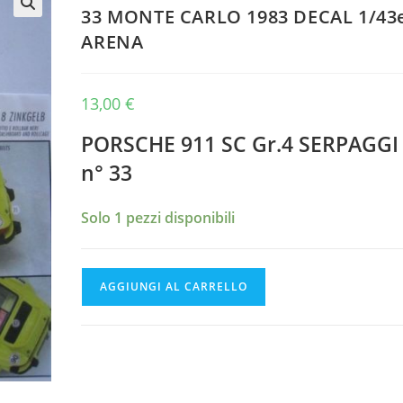
33 MONTE CARLO 1983 DECAL 1/43
🔍
ARENA
13,00
€
PORSCHE 911 SC Gr.4 SERPAGGI
n° 33
Solo 1 pezzi disponibili
PORSCHE
AGGIUNGI AL CARRELLO
911
SC
Gr.4
SERPAGGI
n°