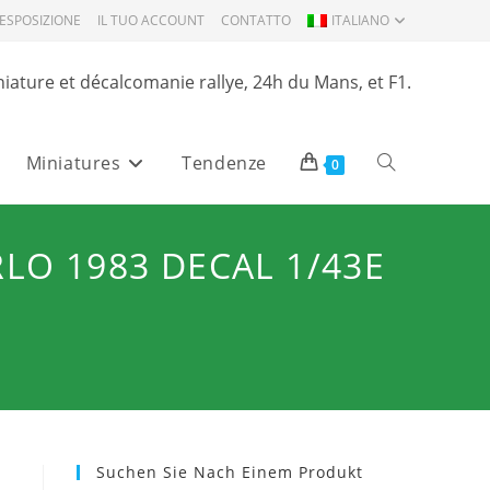
ESPOSIZIONE
IL TUO ACCOUNT
CONTATTO
ITALIANO
niature et décalcomanie rallye, 24h du Mans, et F1.
Miniatures
Tendenze
Attiva/disattiva
0
la
LO 1983 DECAL 1/43E
ricerca
sul
Suchen Sie Nach Einem Produkt
sito