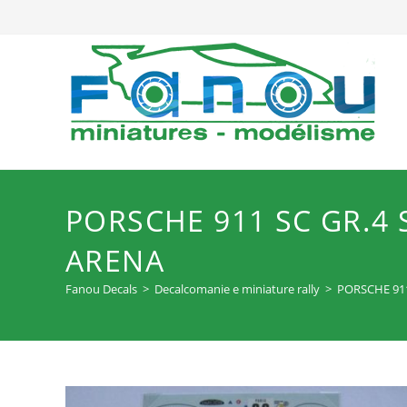
Salta
al
contenuto
PORSCHE 911 SC GR.4 
ARENA
Fanou Decals
>
Decalcomanie e miniature rally
>
PORSCHE 911