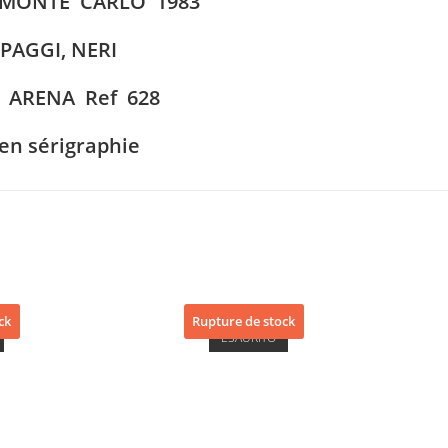
 MONTE CARLO 1983
PAGGI, NERI
 ARENA Ref 628
 en sérigraphie
ck
Rupture de stock
ESAURITO