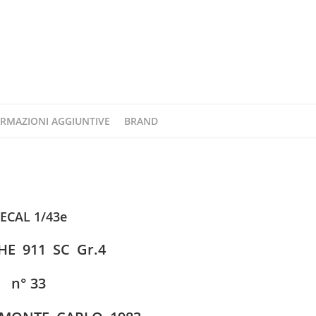
33
MONTE
CARLO
1983
DECAL
1/43e
ARENA
RMAZIONI AGGIUNTIVE
BRAND
quantità
ECAL 1/43e
HE 911 SC Gr.4
n° 33