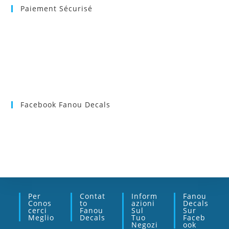
Paiement Sécurisé
Facebook Fanou Decals
Per
Contat
Inform
Fanou
Conos
To
Azioni
Decals
Cerci
Fanou
Sul
Sur
Meglio
Decals
Tuo
Faceb
Negozi
Ook