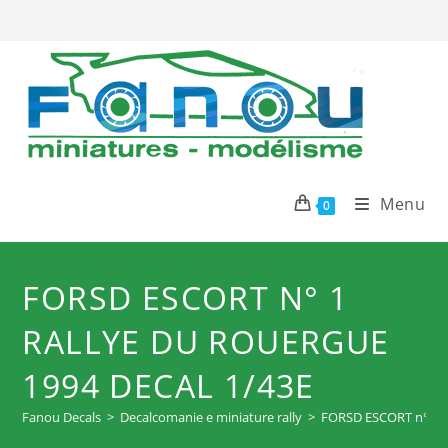
Salta
al
contenuto
Menu
0
FORSD ESCORT N° 1
RALLYE DU ROUERGUE
1994 DECAL 1/43E
Fanou Decals
>
Decalcomanie e miniature rally
>
FORSD ESCORT n° 1 