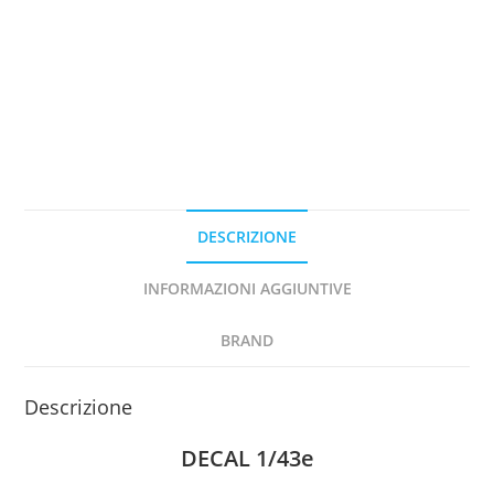
1
RALLYE
DU
ROUERGUE
1994
DECAL
1/43e
quantità
DESCRIZIONE
INFORMAZIONI AGGIUNTIVE
BRAND
Descrizione
DECAL 1/43e