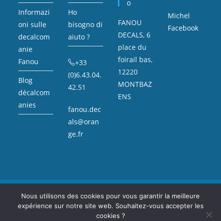
O
Informazi
Ho
Michel
FANOU
oni sulle
bisogno di
Facebook
DECALS, 6
decalcom
aiuto ?
place du
anie
foirail bas,
Fanou
+33
12220
(0)6.43.04.
Blog
MONTBAZ
42.51
décalcom
ENS
anies
fanou.dec
als@oran
ge.fr
Mentions légales
Sitemap
Nous utilisons des cookies pour vous garantir la meilleure
expérience sur notre site web. Souhaitez-vous accepter les
Copyright Fanou Decals : décalcomanie, voitures miniatures, et petite
voiture de collection.
cookies ?