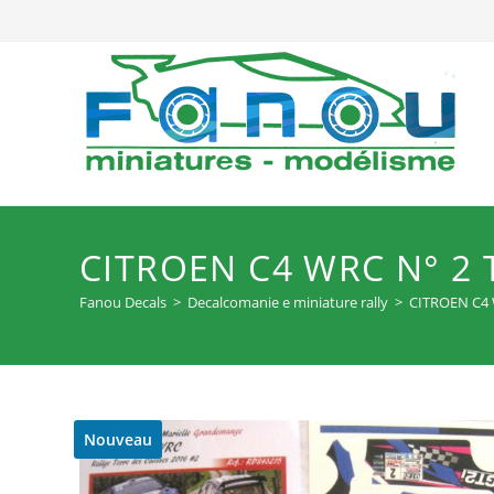
Salta
al
contenuto
CITROEN C4 WRC N° 2 
Fanou Decals
>
Decalcomanie e miniature rally
>
CITROEN C4 
Nouveau