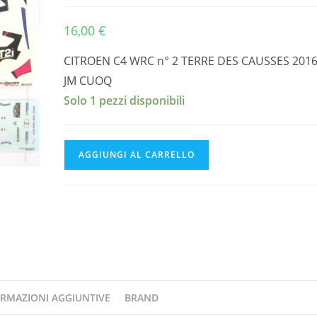
16,00
€
CITROEN C4 WRC n° 2 TERRE DES CAUSSES 201
JM CUOQ
Solo 1 pezzi disponibili
CITROEN
AGGIUNGI AL CARRELLO
C4
WRC
n°
2
TERRE
DES
CAUSSES
2016
RMAZIONI AGGIUNTIVE
BRAND
DECAL