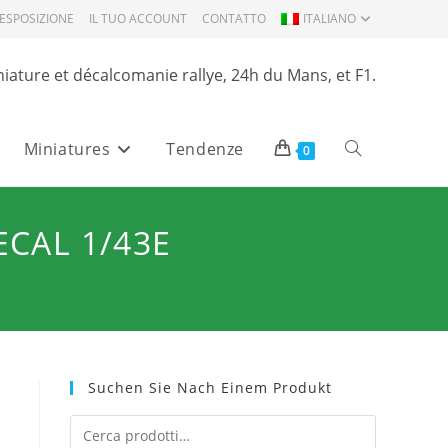
ESPOSIZIONE
IL TUO ACCOUNT
CONTATTO
ITALIANO
niature et décalcomanie rallye, 24h du Mans, et F1.
Miniatures
Tendenze
Attiva/disattiva
0
la
ECAL 1/43E
ricerca
sul
Suchen Sie Nach Einem Produkt
sito