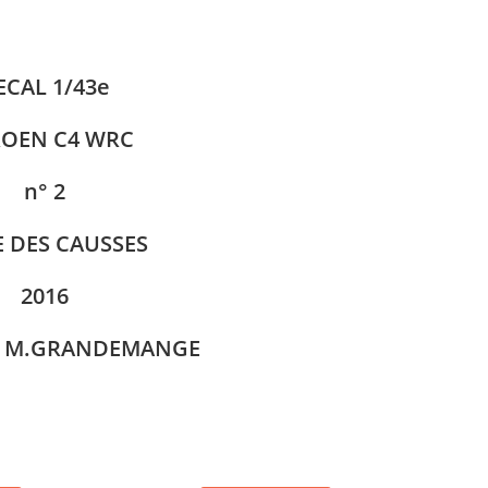
1/43e
quantità
ECAL 1/43e
ROEN C4 WRC
n° 2
E DES CAUSSES
2016
, M.GRANDEMANGE