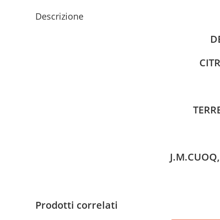
Descrizione
D
CIT
TERR
J.M.CUOQ
Prodotti correlati