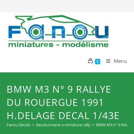
Salta
al
contenuto
Menu
0
BMW M3 N° 9 RALLYE
DU ROUERGUE 1991
H.DELAGE DECAL 1/43E
Fanou Decals
>
Decalcomanie e miniature rally
>
BMW M3 n° 9 RALLYE