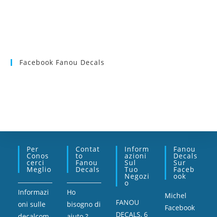
Facebook Fanou Decals
Per
Contat
Inform
Fanou
Conos
To
Azioni
Decals
Cerci
Fanou
Sul
Sur
Meglio
Decals
Tuo
Faceb
Negozi
Ook
O
Informazi
Ho
Michel
FANOU
oni sulle
bisogno di
Facebook
DECALS, 6
decalcom
aiuto ?