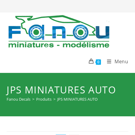
Skip
to
content
Menu
0
JPS MINIATURES AUTO
Fanou Decals
>
Produits
>
JPS MINIATURES AUTO