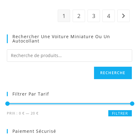
1
2
3
4
Rechercher Une Voiture Miniature Ou Un
Autocollant
RECHERCHE
Filtrer Par Tarif
Prix
Prix
PRIX :
0 €
—
20 €
FILTRER
min
max
Paiement Sécurisé