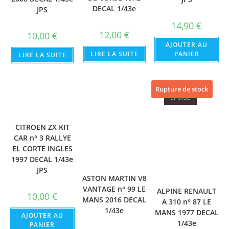
DECAL 1/43e
JPS
14,90
€
12,00
€
10,00
€
AJOUTER AU
LIRE LA SUITE
PANIER
LIRE LA SUITE
Rupture de stock
ÉPUISÉ
CITROEN ZX KIT
CAR n° 3 RALLYE
EL CORTE INGLES
1997 DECAL 1/43e
JPS
ASTON MARTIN V8
VANTAGE n° 99 LE
ALPINE RENAULT
10,00
€
MANS 2016 DECAL
A 310 n° 87 LE
1/43e
MANS 1977 DECAL
AJOUTER AU
1/43e
PANIER