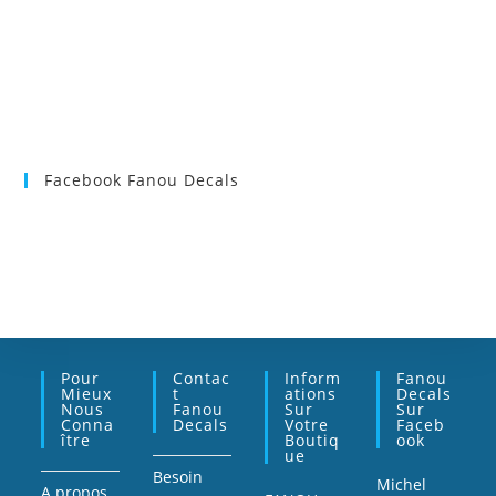
Facebook Fanou Decals
Pour
Contac
Inform
Fanou
Mieux
T
Ations
Decals
Nous
Fanou
Sur
Sur
Conna
Decals
Votre
Faceb
Ître
Boutiq
Ook
Ue
Besoin
Michel
A propos