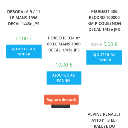
PEUGEOT 406
DEBORA n° 9 / 11
RECORD 100000
LE MANS 1996
KM P.COUESNON
DECAL 1/43e JPS
DECAL 1/43e JPS
12,00
€
PORSCHE 934 n°
Le
Le
5,00
€
80 LE MANS 1980
8,00
€
prix
prix
AJOUTER AU
DECAL 1/43e JPS
initial
actue
PANIER
AJOUTER AU
était :
est :
8,00 €.
5,00 €
PANIER
10,00
€
AJOUTER AU
PANIER
Rupture de stock
ÉPUISÉ
ALPINE RENAULT
A110 n° 3 ELF
RALLYE DU