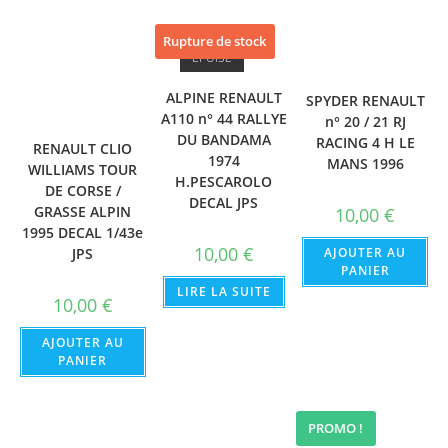
Rupture de stock
ÉPUISÉ
ALPINE RENAULT
SPYDER RENAULT
A110 n° 44 RALLYE
n° 20 / 21 RJ
DU BANDAMA
RACING 4 H LE
RENAULT CLIO
1974
MANS 1996
WILLIAMS TOUR
H.PESCAROLO
DE CORSE /
DECAL JPS
GRASSE ALPIN
10,00
€
1995 DECAL 1/43e
10,00
€
AJOUTER AU
JPS
PANIER
LIRE LA SUITE
10,00
€
AJOUTER AU
PANIER
PROMO !
PROMO !