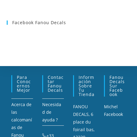
Facebook Fanou Decals
Para
Contac
Inform
Fanou
Conoc
Tar
Ación
Decals
Ernos
Fanou
Sobre
Sur
Mejor
Decals
Tu
Faceb
Tienda
Ook
Acerca de
Necesida
FANOU
Michel
las
d de
DECALS, 6
Facebook
calcomaní
ayuda ?
place du
as de
foirail bas,
Fanou
+33