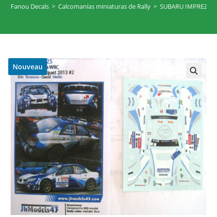
Fanou Decals
>
Calcomanías miniaturas de Rally
>
SUBARU IMPREZA W
Nouveau
🔍