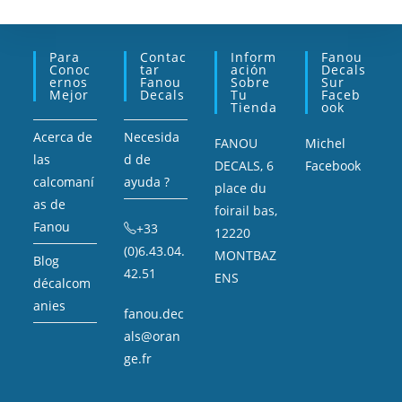
Para
Contac
Inform
Fanou
Conoc
Tar
Ación
Decals
Ernos
Fanou
Sobre
Sur
Mejor
Decals
Tu
Faceb
Tienda
Ook
Acerca de
Necesida
FANOU
Michel
las
d de
DECALS, 6
Facebook
calcomaní
ayuda ?
place du
as de
foirail bas,
Fanou
+33
12220
(0)6.43.04.
MONTBAZ
Blog
42.51
ENS
décalcom
anies
fanou.dec
als@oran
ge.fr