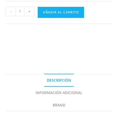
RENAULT
-
+
AÑADIR AL CARRITO
5
TURBO
n°
25
TOURAINE
1983
DECAL
1/43e
cantidad
DESCRIPCIÓN
INFORMACIÓN ADICIONAL
BRAND