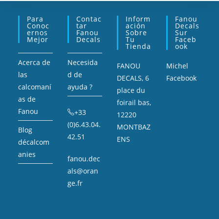
Para
Contac
Inform
Fanou
Conoc
Tar
Ación
Decals
Ernos
Fanou
Sobre
Sur
Mejor
Decals
Tu
Faceb
Tienda
Ook
Acerca de
Necesida
FANOU
Michel
las
d de
DECALS, 6
Facebook
calcomaní
ayuda ?
place du
as de
foirail bas,
Fanou
+33
12220
(0)6.43.04.
MONTBAZ
Blog
42.51
ENS
décalcom
anies
fanou.dec
als@oran
ge.fr