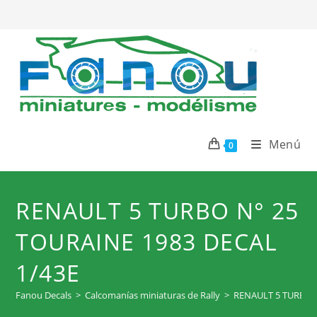
Ir
al
contenido
Menú
0
RENAULT 5 TURBO N° 25
TOURAINE 1983 DECAL
1/43E
Fanou Decals
>
Calcomanías miniaturas de Rally
>
RENAULT 5 TURBO n