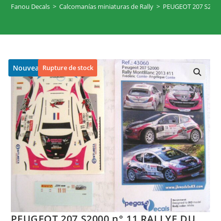
Fanou Decals
>
Calcomanías miniaturas de Rally
>
PEUGEOT 207 S2000
Nouveau
Rupture de stock
🔍
PEUGEOT 207 S2000 n° 11 RALLYE DU