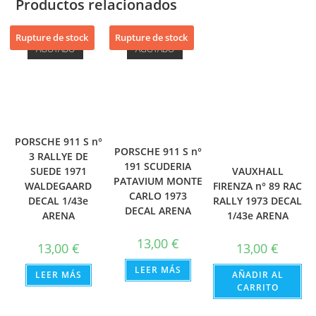
Productos relacionados
Rupture de stock
Rupture de stock
AGOTADO
AGOTADO
PORSCHE 911 S n°
PORSCHE 911 S n°
3 RALLYE DE
191 SCUDERIA
SUEDE 1971
VAUXHALL
PATAVIUM MONTE
WALDEGAARD
FIRENZA n° 89 RAC
CARLO 1973
DECAL 1/43e
RALLY 1973 DECAL
DECAL ARENA
ARENA
1/43e ARENA
13,00
€
13,00
€
13,00
€
LEER MÁS
LEER MÁS
AÑADIR AL
CARRITO