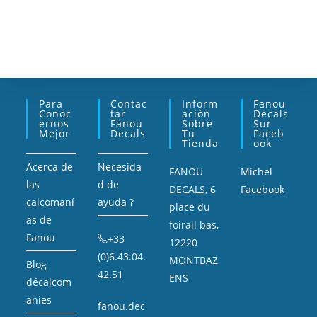
Para
Contac
Inform
Fanou
Conoc
Tar
Ación
Decals
Ernos
Fanou
Sobre
Sur
Mejor
Decals
Tu
Faceb
Tienda
Ook
Acerca de
Necesida
FANOU
Michel
las
d de
DECALS, 6
Facebook
calcomaní
ayuda ?
place du
as de
foirail bas,
Fanou
+33
12220
(0)6.43.04.
MONTBAZ
Blog
42.51
ENS
décalcom
anies
fanou.dec